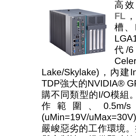
高效
FL
，
槽、
LGA1
代/6代
Ce
Lake/Skylake)，內
TDP強大的NVIDIA
購不同類型的I/O模組。
作範圍、0.5m
(uMin=19V/uMax
嚴峻惡劣的工作環境。