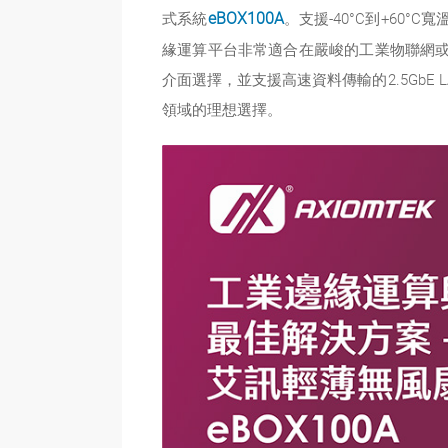
式系統
eBOX100A
。支援-40°C到+60
緣運算平台非常適合在嚴峻的工業物聯網或
介面選擇，並支援高速資料傳輸的2.5GbE
領域的理想選擇。