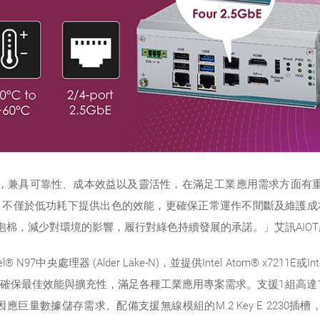
A，兼具可靠性、成本效益以及靈活性，在滿足工業應用需求方面有重大突破
。不僅於低功耗下提供出色的效能，更確保正常運作不間斷及維護成
E泡棉，減少對環境的影響，履行對綠色持續發展的承諾。」艾訊AIO
97中央處理器 (Alder Lake-N)，並提供Intel Atom® x7211E或I
最佳效能與擴充性，滿足各種工業應用專案需求。支援1組高達16GB
置，因應巨量數據儲存需求。配備支援無線模組的M.2 Key E 2230插