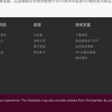
醫療電腦，以及網路安全應用硬體平台NA系列等超過400種的系列產品
消息
資源
技術支援
市產品
白皮書
下載專區
中心
技術文章
產品規格表 (PDF)
報
電子型錄
諮詢技術專家
訊息
產品影片
eRMA產品維修
夥伴專區
r experience. The Websites may also include cookies from third parties. By usi