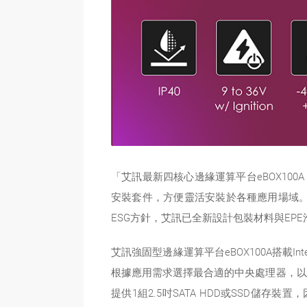
「艾訊最新四核心邊緣運算平台eBOX100
安裝套件，方便靈活安裝於各種應用場域
ESG方針，艾訊已全新設計包裝材料與EP
艾訊強固型邊緣運算平台eBOX100A搭載Intel® N
根據應用需求選擇最合適的中央處理器，以確保
提供1組2.5吋SATA HDD或SSD儲存裝