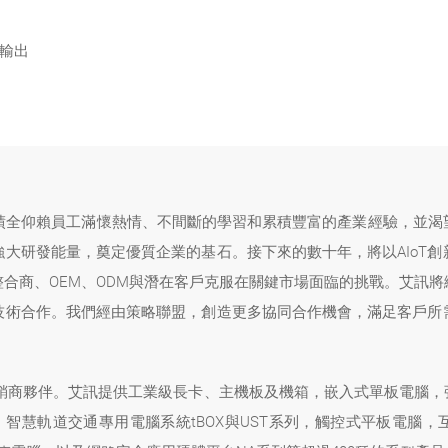
顯示輸出
成績全仰賴員工滿懷熱情、不間斷的學習和累積豐富的產業經驗，並渴
大研發能量，奠定優質企業的基石。接下來的數十年，將以AIoT
合商、OEM、ODM與潛在客戶克服在關鍵市場面臨的挑戰。艾訊
技術合作。我們經由策略聯盟，創造更多協同合作機會，滿足客戶所
經銷商夥伴。艾訊提供工業級長卡、主機板及機箱，嵌入式單板電腦，強固
，智慧軌道交通專用電腦系統tBOX與UST系列，觸控式平板電腦，