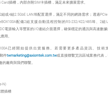
 Mini Card插槽，內部亦附SIM卡插槽，滿足未來擴展需求。
組或4組2.5GbE LAN埠配置選擇，滿足不同的網路需求；透過PCIe 
00A配備2組支援自動流程控制的RS-232/422/485埠、2組USB 3
ix類型VDC電源輸入等豐富的I/O連結介面選擇，確保穩定的通訊與高速數據處理。系
化應用。
X100A已經開始提供出貨服務。若需要更多產品資訊、技
郵件
twmarketing@axiomtek.com.tw
或直接聯繫艾訊區域業務代表，
興趣的廠商與我們聯繫。
-N)
記憶體插槽