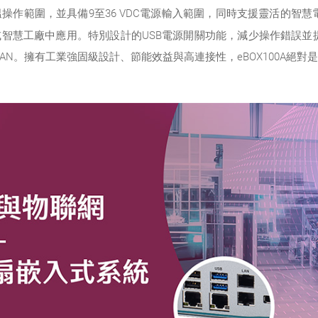
°C寬溫操作範圍，並具備9至36 VDC電源輸入範圍，同時支援靈活的智慧
智慧工廠中應用。特別設計的USB電源開關功能，減少操作錯誤並提
 LAN。擁有工業強固級設計、節能效益與高連接性，eBOX100A