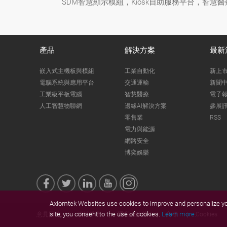
SDM智慧顯示模組，Kiosk自助服務平台，智慧
產品
解決方案
最新
嵌入式主機板與模組
工業自動化
新上
電腦系統與應用平台
交通運輸
新聞
工業級平板電腦
智慧醫療
電子
人工智慧物聯網
邊緣AI解決方案
參展
零售業
RSS
電力與能源
網路安全
博奕娛樂
Axiomtek Websites use cookies to improve and personalize you
site, you consent to the use of cookies.
Learn more.
意見回饋
網站導覽
隱私權政策
商標
Cookies