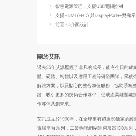
智慧電源管理，支援USB開關控制
支援HDMI (FHD) 與DisplayPort++雙
前置I/O介面設計
關於艾訊
過去35年艾訊歷經了非凡的成長，能有今日的
體、硬體、韌體以及應用工程等研發團隊，累積強
解決方案，以及貼心的整合加值服務，協助系統整
鏈，吸引更多的技術合作夥伴，促成產業鏈關鍵
作夥伴共創未來。
艾訊成立於1990年，在全球更有超過60餘家的
電腦平台系列，工業物聯網閘道伺服器ICO系列