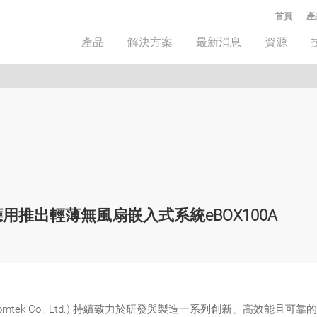
首頁
產
產品
解決方案
最新消息
資源
推出輕薄無風扇嵌入式系統eBOX100A
iomtek Co., Ltd.) 持續致力於研發與製造一系列創新、高效