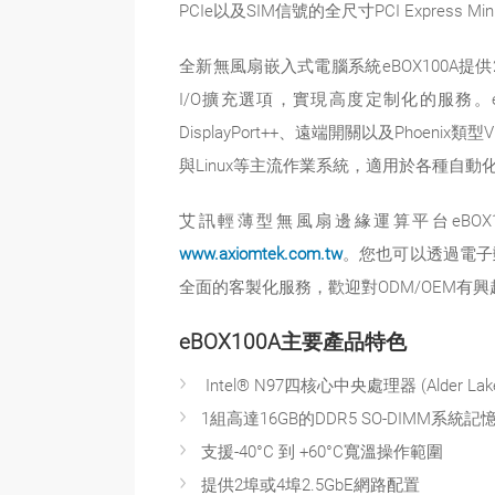
PCIe以及SIM信號的全尺寸PCI Express
全新無風扇嵌入式電腦系統eBOX100A提供2
I/O擴充選項，實現高度定制化的服務。eBOX1
DisplayPort++、遠端開關以及Phoen
與Linux等主流作業系統，適用於各種自動
艾訊輕薄型無風扇邊緣運算平台eBO
www.axiomtek.com.tw
。您也可以透過電子
全面的客製化服務，歡迎對ODM/OEM有
eBOX100A主要產品特色
Intel® N97四核心中央處理器 (Alder Lake
1組高達16GB的DDR5 SO-DIMM系統
支援-40°C 到 +60°C寬溫操作範圍
提供2埠或4埠2.5GbE網路配置