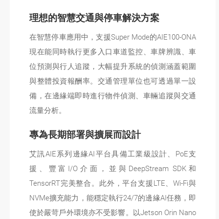
理想的智慧交通與停車解決方案
在智慧停車應用中，支援Super Mode的AIE100-ONA
現在能同時執行更多入口車道監控、車牌辨識、車
位預測與行人追蹤，大幅提升系統的偵測涵蓋範圍
與整體投資報酬率。交通管理單位也可透過單一設
備，在邊緣端即時進行物件偵測、車輛追蹤與交通
流量分析。
專為長期部署與擴展而設計
艾訊AIE系列邊緣AI平台具備工業級設計、PoE支
援、豐富I/O介面，並與DeepStream SDK和
TensorRT完美整合。此外，平台支援LTE、Wi-Fi與
NVMe擴充能力，能穩定執行24/7的邊緣AI任務，即
使於嚴苛戶外環境亦不受影響。以Jetson Orin Nano