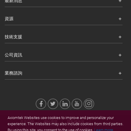
最新消息
資源
技術支援
公司資訊
業務諮詢
Axiomtek Websites use cookies to improve and personalize your
意見回饋
網站導覽
隱私權政策
experience. The Websites may also include cookies from third parties.
By using this site, you consent to the use of cookies.
Learn more.