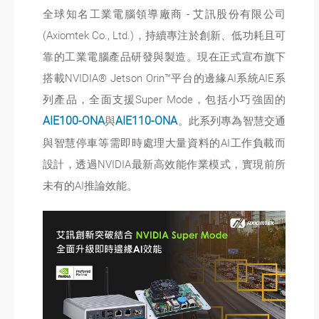
全球知名工業電腦領導廠商 - 艾訊股份有限公司
(Axiomtek Co., Ltd.)，持續專注於創新、低功耗且可
靠的工業電腦產品研發與製造。現在正式宣布旗下
搭載NVIDIA® Jetson Orin™平台的邊緣AI系統AIE系
列產品，全面支援Super Mode，包括小巧強固的
AIE100-ONA
與
AIE110-ONA
。此系列專為智慧交通
與智慧停車等需即時處理大量資料的AI工作負載而
設計，透過NVIDIA最新高效能作業模式，實現前所
未有的AI推論效能。