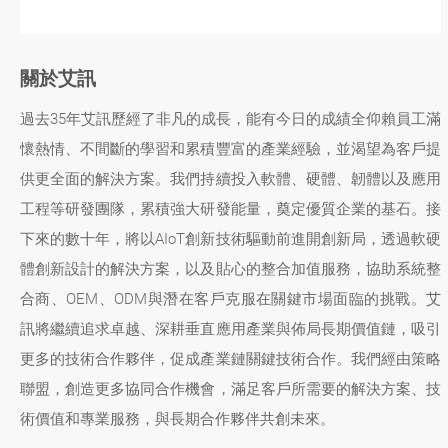
關於艾訊
過去35年艾訊歷經了非凡的成長，能有今日的成績全仰賴員工滿
懷熱情、不間斷的學習和累積豐富的產業經驗，並渴望為客戶提
供更全面的解決方案。我們持續投入軟體、硬體、韌體以及應用
工程等研發團隊，累積強大研發能量，奠定優質企業的基石。接
下來的數十年，將以AIoT創新技術驅動前進開創新局，透過軟硬
體創新設計的解決方案，以及貼心的整合加值服務，協助系統整
合商、OEM、ODM與潛在客戶克服在關鍵市場面臨的挑戰。艾
訊將繼續追求卓越、深耕垂直應用產業與佈局長期價值鏈，吸引
更多的技術合作夥伴，促成產業鏈關鍵技術合作。我們經由策略
聯盟，創造更多協同合作機會，滿足客戶所需要的解決方案、技
術價值和專業服務，與長期合作夥伴共創未來。