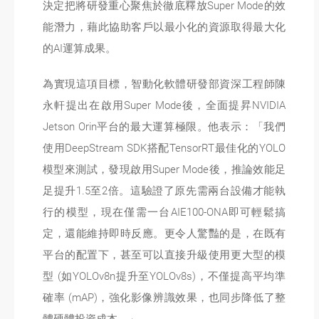
決定把將研發重心聚焦於徹底釋放Super Mode的效
能潛力，藉此協助客戶以最小化的資源取得最大化
的AI運算成果。
為實現這項目標，智動化軟體研發部資深工程師陳
永軒提出在啟用Super Mode後，全面提昇NVIDIA
Jetson Orin平台的最大運算極限。他表示：「我們
使用DeepStream SDK搭配TensorRT最佳化的YOLO
模型來測試，發現啟用Super Mode後，推論效能足
足提升1.5至2倍。這驗證了原先需兩台設備才能執
行的模型，現在僅需一台AIE100-ONA即可輕鬆搞
定，還能維持即時反應。更令人驚豔的是，在既有
平台的配置下，甚至可以直接升級使用更大型的模
型 (如YOLOv8n提升至YOLOv8s)，不僅提高平均準
確率 (mAP)，強化影像辨識效果，也同步降低了整
體硬體投資成本。」