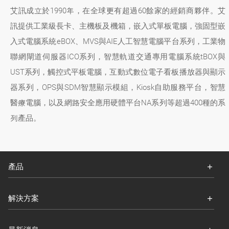
艾訊成立於1990年，在全球更有超過60餘家的經銷商夥伴。艾
訊提供工業級長卡、主機板及機箱，嵌入式單板電腦，強固型嵌
入式電腦系統eBOX、MVS與AIE人工智慧電腦平台系列，工業物
聯網閘道伺服器ICO系列，智慧軌道交通專用電腦系統tBOX與
UST系列，觸控式平板電腦，互動式數位電子看板播放器與顯示
器系列，OPS與SDM智慧顯示模組，Kiosk自助服務平台，智慧
醫療電腦，以及網路安全應用硬體平台NA系列等超過400種的系
列產品。
產品
解決方案