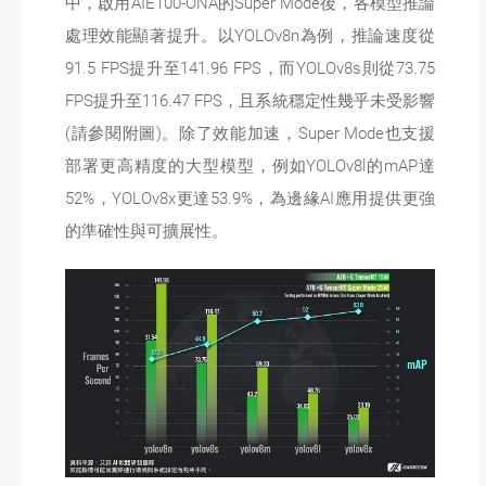
中，啟用AIE100-ONA的Super Mode後，各模型推論
處理效能顯著提升。以YOLOv8n為例，推論速度從
91.5 FPS提升至141.96 FPS，而YOLOv8s則從73.75
FPS提升至116.47 FPS，且系統穩定性幾乎未受影響
(請參閱附圖)。除了效能加速，Super Mode也支援
部署更高精度的大型模型，例如YOLOv8l的mAP達
52%，YOLOv8x更達53.9%，為邊緣AI應用提供更強
的準確性與可擴展性。