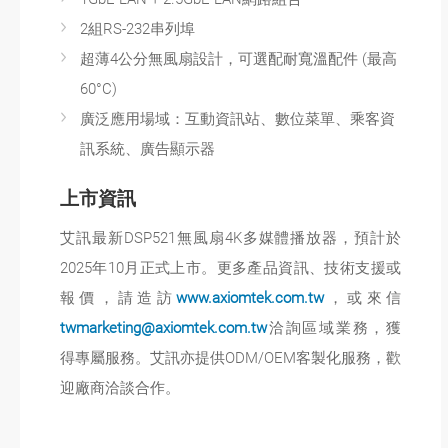
2組RS-232串列埠
超薄4公分無風扇設計，可選配耐寬溫配件 (最高
60°C)
廣泛應用場域：互動資訊站、數位菜單、乘客資
訊系統、廣告顯示器
上市資訊
艾訊最新DSP521無風扇4K多媒體播放器，預計於
2025年10月正式上市。更多產品資訊、技術支援或
報價，請造訪
www.axiomtek.com.tw
，或來信
twmarketing@axiomtek.com.tw
洽詢區域業務，獲
得專屬服務。艾訊亦提供ODM/OEM客製化服務，歡
迎廠商洽談合作。