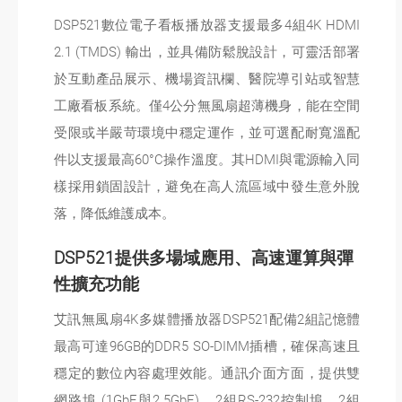
DSP521數位電子看板播放器支援最多4組4K HDMI
2.1 (TMDS) 輸出，並具備防鬆脫設計，可靈活部署
於互動產品展示、機場資訊欄、醫院導引站或智慧
工廠看板系統。僅4公分無風扇超薄機身，能在空間
受限或半嚴苛環境中穩定運作，並可選配耐寬溫配
件以支援最高60°C操作溫度。其HDMI與電源輸入同
樣採用鎖固設計，避免在高人流區域中發生意外脫
落，降低維護成本。
DSP521提供多場域應用、高速運算與彈
性擴充功能
艾訊無風扇4K多媒體播放器DSP521配備2組記憶體
最高可達96GB的DDR5 SO-DIMM插槽，確保高速且
穩定的數位內容處理效能。通訊介面方面，提供雙
網路埠 (1GbE與2.5GbE)、2組RS-232控制埠、2組