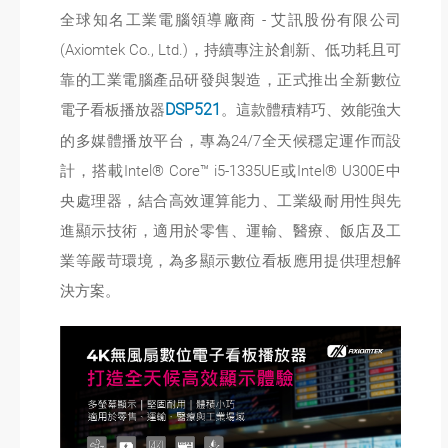
全球知名工業電腦領導廠商 - 艾訊股份有限公司
(Axiomtek Co., Ltd.)，持續專注於創新、低功耗且可
靠的工業電腦產品研發與製造，正式推出全新數位
電子看板播放器
DSP521
。這款體積精巧、效能強大
的多媒體播放平台，專為24/7全天候穩定運作而設
計，搭載Intel® Core™ i5-1335UE或Intel® U300E中
央處理器，結合高效運算能力、工業級耐用性與先
進顯示技術，適用於零售、運輸、醫療、飯店及工
業等嚴苛環境，為多顯示數位看板應用提供理想解
決方案。