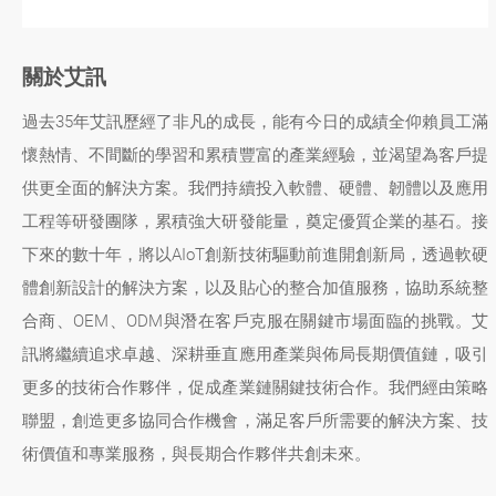
關於艾訊
過去35年艾訊歷經了非凡的成長，能有今日的成績全仰賴員工滿
懷熱情、不間斷的學習和累積豐富的產業經驗，並渴望為客戶提
供更全面的解決方案。我們持續投入軟體、硬體、韌體以及應用
工程等研發團隊，累積強大研發能量，奠定優質企業的基石。接
下來的數十年，將以AIoT創新技術驅動前進開創新局，透過軟硬
體創新設計的解決方案，以及貼心的整合加值服務，協助系統整
合商、OEM、ODM與潛在客戶克服在關鍵市場面臨的挑戰。艾
訊將繼續追求卓越、深耕垂直應用產業與佈局長期價值鏈，吸引
更多的技術合作夥伴，促成產業鏈關鍵技術合作。我們經由策略
聯盟，創造更多協同合作機會，滿足客戶所需要的解決方案、技
術價值和專業服務，與長期合作夥伴共創未來。