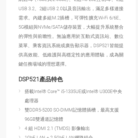
USB 3.2、2組USB 2.0以及音訊輸出，滿足多樣連接
需求。內建多組M.2插槽，可彈性擴充Wi-Fi 6/6E、
5G模組與NVMe/SATA儲存裝置，大幅提升系統整合
的彈性與前瞻性。無論應用於互動式資訊站、數位
菜單、乘客資訊系統或廣告顯示器，DSP521皆能提
供高效能、低維護與高穩定性的應用體驗，成為關
鍵任務場域的理想選擇。
DSP521產品特色
搭載Intel® Core™ i5-1335UE或Intel® U300E中央
處理器
雙DDR5-5200 SO-DIMM記憶體插槽，最高支援
96GB雙通道記憶體
4 組 HDMI 2.1 (TMDS) 影像輸出
1GbE LAN + 2.5GbE LAN網路組合