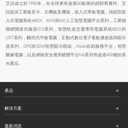
艾訊成立於1990年，在全球更有超過60餘家的經銷商夥伴。艾
訊提供工業級長卡、主機板及機箱，嵌入式單板電腦，強固型嵌
入式電腦系統eBOX、MVS與AIE人工智慧電腦平台系列，工業物
聯網閘道伺服器ICO系列，智慧軌道交通專用電腦系統tBOX與
UST系列，觸控式平板電腦，互動式數位電子看板播放器與顯示
器系列，OPS與SDM智慧顯示模組，Kiosk自助服務平台，智慧
醫療電腦，以及網路安全應用硬體平台NA系列等超過400種的系
列產品。
產品
解決方案
最新消息