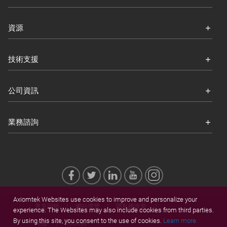
資源
技術支援
公司資訊
業務諮詢
Axiomtek Websites use cookies to improve and personalize your
意見回饋
網站導覽
隱私權政策
experience. The Websites may also include cookies from third parties.
By using this site, you consent to the use of cookies.
Learn more.
商標
Cookies