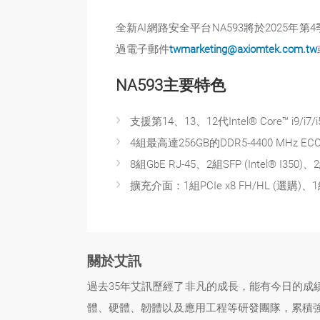
全新AI網路安全平台NA593將於202
過電子郵件
twmarketing@axiomtek.com.tw
NA593主要特色
支援第14、13、12代Intel® Core™ i9/i7/i
4組最高達256GB的DDR5-4400 MHz EC
8組GbE RJ-45、2組SFP (Intel® I350
擴充介面：1組PCIe x8 FH/HL (選購)、1組M
關於艾訊
過去35年艾訊歷經了非凡的成長，能有今日的
體、硬體、韌體以及應用工程等研發團隊，累積強