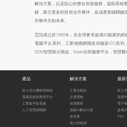
解決方案，以及貼心的整合加值服務，協助系統整
鏈，吸引更多的技術合作夥伴，促成產業鏈關鍵
作夥伴共創未來。
艾訊成立於1990年，在全球更有超過60餘家的
電腦平台系列，工業物聯網閘道伺服器ICO系列
SDM智慧顯示模組，Kiosk自助服務平台，智慧
產品
解決方案
最新
嵌入式主機板與模組
工業自動化
新上
電腦系統與應用平台
交通運輸
新聞
工業級平板電腦
智慧醫療
電子
人工智慧物聯網
邊緣AI解決方案
參展
零售業
RSS
電力與能源