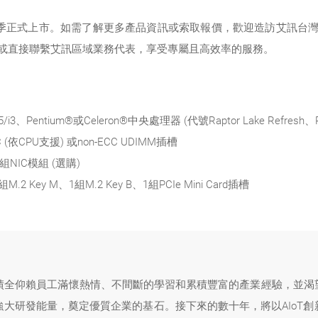
5年第4季正式上市。如需了解更多產品資訊或索取報價，歡迎造訪艾訊台
或直接聯繫艾訊區域業務代表，享受專屬且高效率的服務。
5/i3、Pentium®或Celeron®中央處理器 (代號Raptor Lake Refresh、Rap
C (依CPU支援) 或non-ECC UDIMM插槽
)、2組NIC模組 (選購)
.2 Key M、1組M.2 Key B、1組PCIe Mini Card插槽
成績全仰賴員工滿懷熱情、不間斷的學習和累積豐富的產業經驗，並渴
大研發能量，奠定優質企業的基石。接下來的數十年，將以AIoT