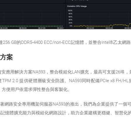
高達256 GB的DDR5-4400 ECC/non-ECC記憶體，並整合Int
方案
應用解決方案NA593，整合模組化LAN擴充，最高可支援26埠，並具
.0 提供硬體層級安全防護。NA593同時配備PCIe x8 FH/HL插槽 
充介面，方便用戶依需求彈性整合與客製化。
著網路安全專用機架伺服器NA593的推出，我們為企業提供了一個可
DDR5記憶體擴充能力與模組化網路設計，助力企業建構更穩健、智慧