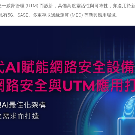
一威脅管理 (UTM) 而設計，具備高度靈活性與可靠性，亦適用於新
以及私有5G、SASE、多重存取邊緣運算 (MEC) 等新興應用場域。