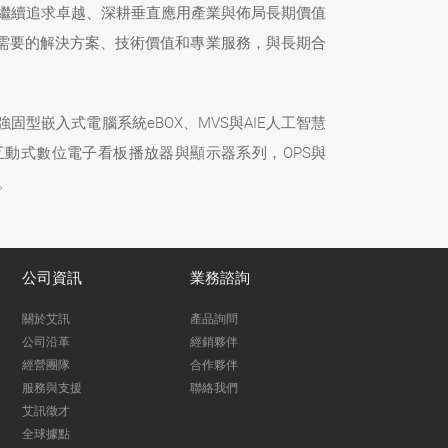
將繼續追求卓越、深耕垂直應用產業與佈局長期價值
需要的解決方案、技術價值和專業服務，與長期合
型嵌入式電腦系統eBOX、MVS與AIE人工智慧
互動式數位電子看板播放器與顯示器系列，OPS與
。
公司資訊
業務諮詢
關於艾訊
產品詢問
公司沿革
經銷夥伴
經營團隊
合作夥伴
服務與支援
聯絡我們
艾訊徵才
全球據點