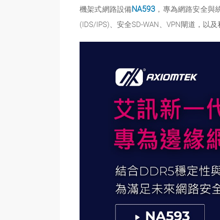
機架式網路設備
NA593
，專為網路安全與統
(IDS/IPS)、安全SD-WAN、VPN閘道，