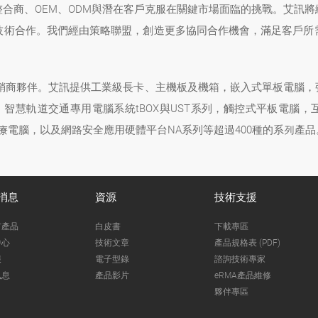
合商、OEM、ODM與潛在客戶克服在關鍵市場面臨的挑戰。艾訊
技術合作。我們經由策略聯盟，創造更多協同合作機會，滿足客戶所
經銷商夥伴。艾訊提供工業級長卡、主機板及機箱，嵌入式單板電腦，強固
，智慧軌道交通專用電腦系統tBOX與UST系列，觸控式平板電腦，
醫療電腦，以及網路安全應用硬體平台NA系列等超過400種的系列產品
消息
資源
技術支援
市產品
白皮書
下載專區
中心
技術文章
產品規格表 (PDF)
報
電子型錄
諮詢技術專家
訊息
產品影片
eRMA產品維修
夥伴專區