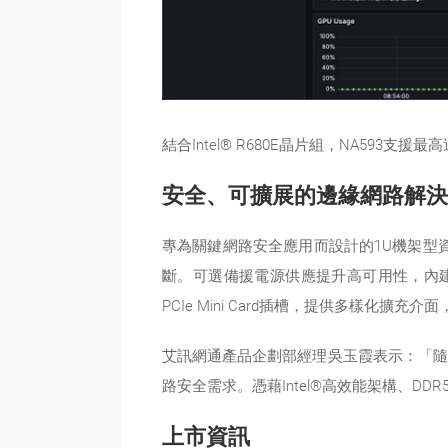
結合Intel® R680E晶片組，NA593支援最
安全、可擴展的邊緣網路解決
專為關鍵網路安全應用而設計的1U機架型資安
斷。可選備援電源供應提升高可用性，內建TPM 2
PCIe Mini Card插槽，提供多樣化擴
艾訊網通產品企劃部經理吳玉霞表示：「隨
路安全需求。憑藉Intel®高效能架構、
上市資訊