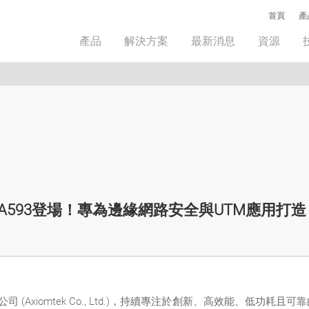
首頁
產
產品
解決方案
最新消息
資源
A593登場！專為邊緣網路安全與UTM應用打造
 (Axiomtek Co., Ltd.)，持續專注於創新、高效能、低功