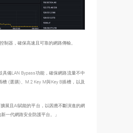
el®乙太網路控制器，確保高速且可靠的網路傳輸。
備LAN Bypass功能，確保網路流量不中
(選購)、M.2 Key M與Key B插槽，以及
擴展且AI賦能的平台，以因應不斷演進的網
化的新一代網路安全防護平台。」