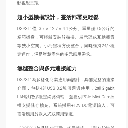
動視覺呈現。
超小型機構設計，靈活部署更輕鬆
DSP311僅13.7 × 12.7 × 4.1公分、重量僅0.5公斤的
精巧機身，可輕鬆安裝於櫃檯、展示架或互動櫥窗
等狹小空間。小巧體積方便整合，同時維持24/7穩
定運作，滿足智慧零售的多元應用需求。
無縫整合與多元連接能力
DSP311為多樣化商業應用而設計，具備完整的連接
介面，包括4組USB 3.2埠供週邊使用，2組Gigabit
LAN以確保穩定網路傳輸，並提供PCIe Mini Card插
槽支援儲存擴充。系統採用+12V DC電源輸入，可
靈活應用於嵌入式或商用環境。