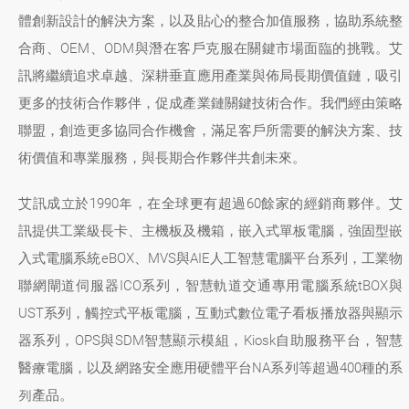
體創新設計的解決方案，以及貼心的整合加值服務，協助系統整
合商、OEM、ODM與潛在客戶克服在關鍵市場面臨的挑戰。艾
訊將繼續追求卓越、深耕垂直應用產業與佈局長期價值鏈，吸引
更多的技術合作夥伴，促成產業鏈關鍵技術合作。我們經由策略
聯盟，創造更多協同合作機會，滿足客戶所需要的解決方案、技
術價值和專業服務，與長期合作夥伴共創未來。
艾訊成立於1990年，在全球更有超過60餘家的經銷商夥伴。艾
訊提供工業級長卡、主機板及機箱，嵌入式單板電腦，強固型嵌
入式電腦系統eBOX、MVS與AIE人工智慧電腦平台系列，工業物
聯網閘道伺服器ICO系列，智慧軌道交通專用電腦系統tBOX與
UST系列，觸控式平板電腦，互動式數位電子看板播放器與顯示
器系列，OPS與SDM智慧顯示模組，Kiosk自助服務平台，智慧
醫療電腦，以及網路安全應用硬體平台NA系列等超過400種的系
列產品。