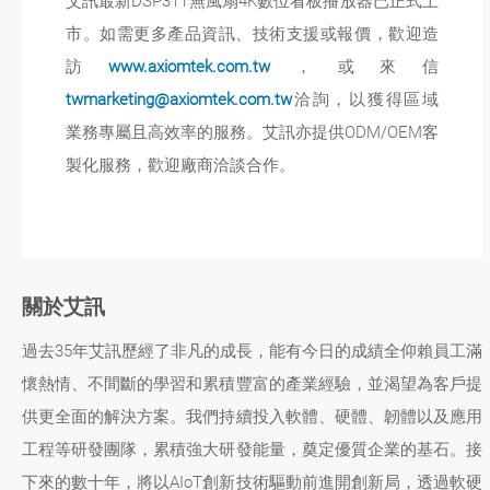
艾訊最新DSP311無風扇4K數位看板播放器已正式上
市。如需更多產品資訊、技術支援或報價，歡迎造
訪
www.axiomtek.com.tw
，或來信
twmarketing@axiomtek.com.tw
洽詢，以獲得區域
業務專屬且高效率的服務。艾訊亦提供ODM/OEM客
製化服務，歡迎廠商洽談合作。
關於艾訊
過去35年艾訊歷經了非凡的成長，能有今日的成績全仰賴員工滿
懷熱情、不間斷的學習和累積豐富的產業經驗，並渴望為客戶提
供更全面的解決方案。我們持續投入軟體、硬體、韌體以及應用
工程等研發團隊，累積強大研發能量，奠定優質企業的基石。接
下來的數十年，將以AIoT創新技術驅動前進開創新局，透過軟硬