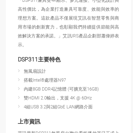
「DSP311兼具雙4K顯示、多元連接、小型化設計與
高性價比，為企業打造兼具可靠度、效能與效率的
理想方案。這款產品不僅展現艾訊在智慧零售與商
用市場的創新實力，也彰顯我們持續提供節能與高
效解決方案的承諾。」艾訊IRS產品企劃部蕭偉婷表
示。
DSP311主要特色
無風扇設計
搭載Intel®處理器N97
內建8GB DDR4記憶體 (可擴充至16GB)
雙HDMI 2.0輸出，支援 4K @ 60Hz
4組USB 3.2與2組GbE LAN網路介面
上市資訊