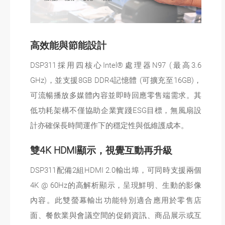
高效能與節能設計
DSP311採用四核心Intel®處理器N97 (最高3.6
GHz)，並支援8GB DDR4記憶體 (可擴充至16GB)，
可流暢播放多媒體內容並即時回應零售端需求。其
低功耗架構不僅協助企業實踐ESG目標，無風扇設
計亦確保長時間運作下的穩定性與低維護成本。
雙4K HDMI顯示，視覺互動再升級
DSP311配備2組HDMI 2.0輸出埠，可同時支援兩個
4K @ 60Hz的高解析顯示，呈現鮮明、生動的影像
內容。此雙螢幕輸出功能特別適合應用於零售店
面、餐飲業與會議空間的促銷資訊、商品展示或互