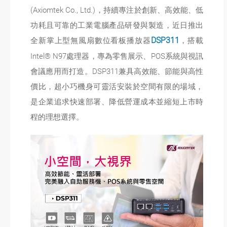
(Axiomtek Co., Ltd.)，持續專注於創新、高效能、低
功耗且可靠的工業電腦產品研發與製造，近日推出
全新掌上型無風扇數位看板播放器
DSP311
，搭載
Intel® N97處理器，專為零售展示、POS系統與視訊
會議應用而打造。DSP311兼具高效能、節能與高性
價比，超小巧機身可靈活安裝於空間有限的場域，
是企業追求快速部署、降低營運成本並縮短上市時
程的理想選擇。