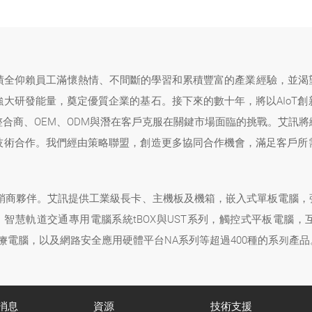
成績全仰賴員工滿懷熱情、不間斷的學習和累積豐富的產業經驗，並渴
大研發能量，奠定優質企業的基石。接下來的數十年，將以AIoT
合商、OEM、ODM與潛在客戶克服在關鍵市場面臨的挑戰。艾訊
技術合作。我們經由策略聯盟，創造更多協同合作機會，滿足客戶所
經銷商夥伴。艾訊提供工業級長卡、主機板及機箱，嵌入式單板電腦，強固
，智慧軌道交通專用電腦系統tBOX與UST系列，觸控式平板電腦，
醫療電腦，以及網路安全應用硬體平台NA系列等超過400種的系列產品
消息
資源
技術支援