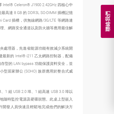
l® Celeron® J1900 2.42GHz 四核心中
高達 8 GB 的 DDR3L SO-DIMM 插槽記憶
聯絡我們
Mini Card 插槽，供無線網路/3G/LTE 等網路連
脅管理、網路安全通道以及防火牆等應用最佳解
系統晶片中央處理器，先進省能源功能有效減少系統開
 Intel® i211 乙太網路控制器，配備
存型的 LAN bypass 功能保護資料安全，並
最適合小型居家辦公 (SOHO) 族群應用於整合式威
 組 USB 2.0 埠、1 組高速 USB 3.0 埠以
者能有效率地隨時監控電源及硬碟狀態。此桌上型嵌入
程式碼，允許開發人員快速且輕鬆地完成他們的解決方