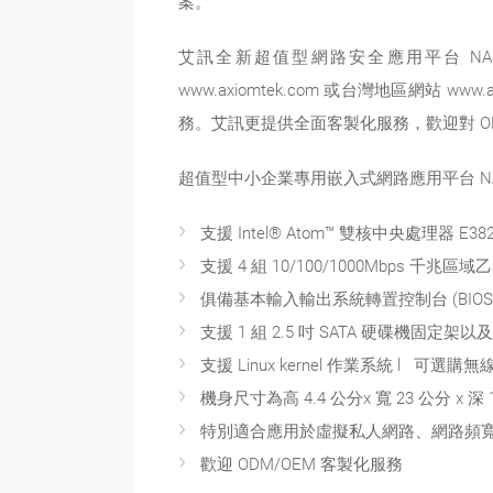
案。
艾訊全新超值型網路安全應用平台 N
www.axiomtek.com 或台灣地區網站 www
務。艾訊更提供全面客製化服務，歡迎對 OD
超值型中小企業專用嵌入式網路應用平台 NA
支援 Intel® Atom™ 雙核中央處理器 E38
支援 4 組 10/100/1000Mbps 千兆區域
俱備基本輸入輸出系統轉置控制台 (BIOS redire
支援 1 組 2.5 吋 SATA 硬碟機固定架以及高
支援 Linux kernel 作業系統 l 可選
機身尺寸為高 4.4 公分x 寬 23 公分 x 深 
特別適合應用於虛擬私人網路、網路頻
歡迎 ODM/OEM 客製化服務