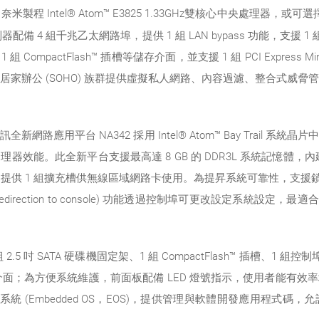
程 Intel® Atom™ E3825 1.33GHz雙核心中央處理器，或可選擇 Inte
器配備 4 組千兆乙太網路埠，提供 1 組 LAN bypass 功能，支援 1 組最
 組 CompactFlash™ 插槽等儲存介面，並支援 1 組 PCI Express 
家辦公 (SOHO) 族群提供虛擬私人網路、內容過濾、整合式威
路應用平台 NA342 採用 Intel® Atom™ Bay Trail 
能。此全新平台支援最高達 8 GB 的 DDR3L 系統記憶體，內建最新的
機介面、另提供 1 組擴充槽供無線區域網路卡使用。為提昇系統可靠性，支援鎖
direction to console) 功能透過控制埠可更改設定系統設定，
 吋 SATA 硬碟機固定架、1 組 CompactFlash™ 插槽、1 組控制埠、1
card 插槽等多元介面；為方便系統維護，前面板配備 LED 燈號指示，使用
l 作業系統 (Embedded OS，EOS)，提供管理與軟體開發應用