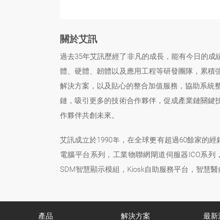
關於艾訊
過去35年艾訊歷經了非凡的成長，能有今日的
體、硬體、韌體以及應用工程等研發團隊，累積強
解決方案，以及貼心的整合加值服務，協助系統整
鏈，吸引更多的技術合作夥伴，促成產業鏈關鍵
作夥伴共創未來。
艾訊成立於1990年，在全球更有超過60餘家的
電腦平台系列，工業物聯網閘道伺服器ICO系列
SDM智慧顯示模組，Kiosk自助服務平台，智慧
產品
解決方案
最新