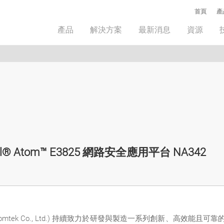
首頁
產
產品
解決方案
最新消息
資源
el® Atom™ E3825 網路安全應用平台 NA342
iomtek Co., Ltd.) 持續致力於研發與製造一系列創新、高效能且