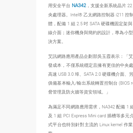
用安全平台
NA342
，支援全新系統晶片 22 奈米製
央處理器。Intel® 乙太網路控制器 i211 控制
體，配備 1 組 2.5 吋 SATA 硬碟機固定架與 1
線介面；迷你機身與簡約的設計，專為小型居
決方案。
艾訊網路應用產品企劃部吳玉霞表示：「艾訊全新網
發成本，不僅系統穩定且擁有更佳的中央處理器效
高速 USB 3.0 埠、SATA 2.0 硬碟
俱備基本輸入/輸出系統轉置控制台 (BIOS re
脅管理及防火牆等資安領域。」
為滿足不同網路應用需求，NA342 配備 1 組 2.5
及 1 組 PCI Express Mini 
式平台也特別針對主流的 Linux kerne