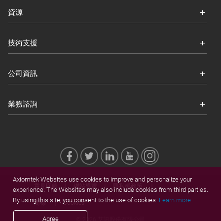
資源
技術支援
公司資訊
業務諮詢
Axiomtek Websites use cookies to improve and personalize your
意見回饋
網站導覽
隱私權政策
experience. The Websites may also include cookies from third parties.
By using this site, you consent to the use of cookies.
Learn more.
商標
Cookies
Agree
© 2026 艾訊股份有限公司