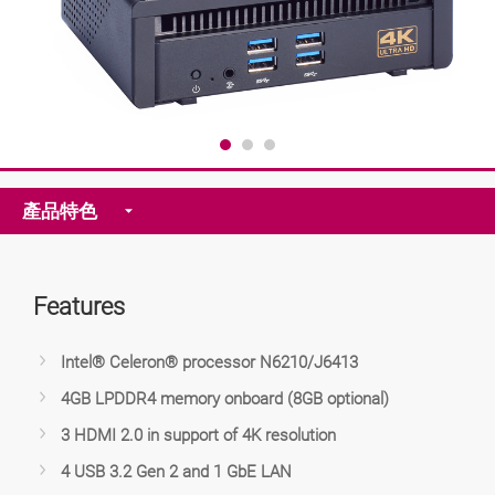
產品特色
Features
Intel® Celeron® processor N6210/J6413
4GB LPDDR4 memory onboard (8GB optional)
3 HDMI 2.0 in support of 4K resolution
4 USB 3.2 Gen 2 and 1 GbE LAN