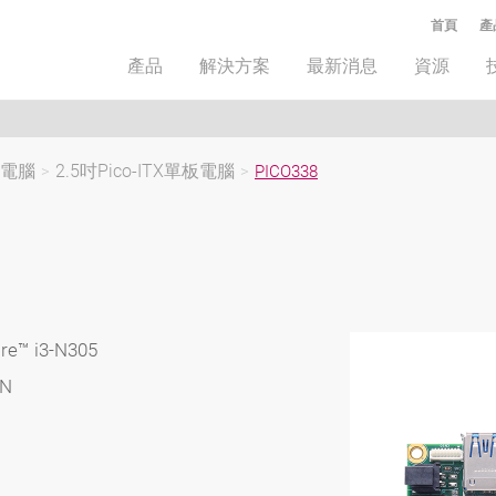
首頁
產
產品
解決方案
最新消息
資源
板電腦
>
2.5吋Pico-ITX單板電腦
>
PICO338
ore™ i3-N305
AN