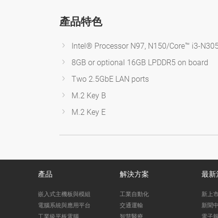
產品特色
Intel® Processor N97, N150/Core™ i3-N305
8GB or optional 16GB LPDDR5 on board
Two 2.5GbE LAN ports
M.2 Key B
M.2 Key E
產品
解決方案
最新
嵌入式主機板與模組
工業自動化
新上
電腦系統與應用平台
交通運輸
新聞
工業級平板電腦
智慧醫療
電子