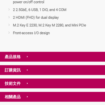
power on/off control
2 2.5GbE, 6 USB, 1 DIO, and 4 COM
2 HDMI (FHD) for dual display
M.2 Key E 2230, M.2 Key M 2280, and Mini PCIe
Front-access I/O design
產品規格
訂購資訊
技術文件
相關產品