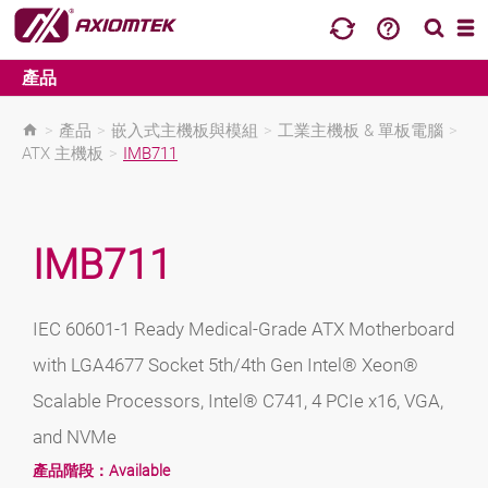
產品
>
產品
>
嵌入式主機板與模組
>
工業主機板 & 單板電腦
>
ATX 主機板
>
IMB711
IMB711
IEC 60601-1 Ready Medical-Grade ATX Motherboard
with LGA4677 Socket 5th/4th Gen Intel® Xeon®
Scalable Processors, Intel® C741, 4 PCIe x16, VGA,
and NVMe
產品階段：
Available