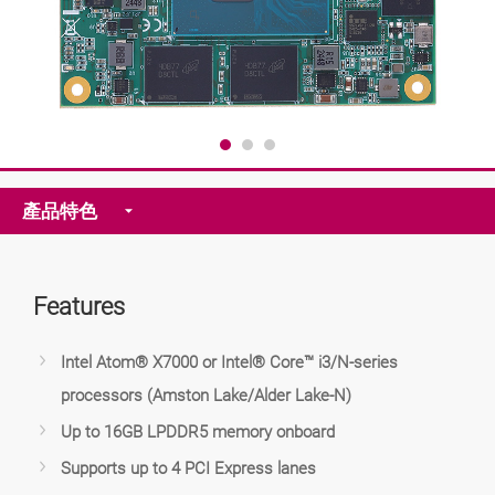
產品特色
Features
Intel Atom® X7000 or Intel® Core™ i3/N-series
processors (Amston Lake/Alder Lake-N)
Up to 16GB LPDDR5 memory onboard
Supports up to 4 PCI Express lanes