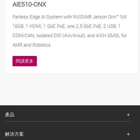
AIE510-ONX
Fanless Edge AI System with NVIDIA® Jetson Orin™ NX
16GB, 1 HDMI, 1 GbE PoE, one 2.5 GbE PoE, 2 USB, 1
COM/CAN, Isolated DIO (4-in/4-out), and 4-CH GMSL for
AMR and Robotics
閱讀更多
產品
解決方案