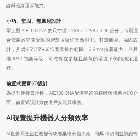
論與邊緣運算能力。
小巧、堅固、無風扇設計
掌上型 AIE100-ONA 的尺寸僅 14.86 x 12.98 x 3.46 公分，特別適
合安裝於空間受限的智慧垃圾桶等應用中。其無風扇、強固設
計，具備-25°C至+60°C寬溫操作範圍、3 Grms抗震能力，並具
備 IP42 防護等級，可確保在多樣且嚴苛的環境下仍能穩定運
行。
前置式豐富I/O設計
為提升連接靈活性，AIE100-ONA配備豐富的相機與感應器I/O介
面，前置式設計方便客戶安裝與維護。
AI視覺提升機器人分類效率
AI視覺系統正在改變傳統廢棄物分類流程，能即時偵測並辨識輸