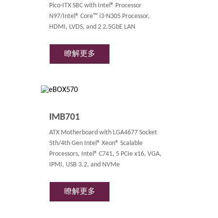
Pico-ITX SBC with Intel® Processor
N97/Intel® Core™ i3-N305 Processor,
HDMI, LVDS, and 2 2.5GbE LAN
瞭解更多
IMB701
ATX Motherboard with LGA4677 Socket
5th/4th Gen Intel® Xeon® Scalable
Processors, Intel® C741, 5 PCIe x16, VGA,
IPMI, USB 3.2, and NVMe
瞭解更多