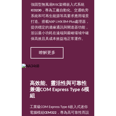
強固型無風扇RISC架構嵌入式系統
ICO230
，專為工廠自動化、交通軌旁
系統和可再生能源等高要求應用場景
打造。搭載NXP i.MX 8M-Plus處理器，
提供穩定的邊緣通訊與閘道器功能，
並以最小功耗在遠端與嚴峻場域中確
保高效且具成本效益地正常運作。
瞭解更多
高效能、靈活性與可靠性
兼備COM Express Type 6模
組
工業級COM Express Type 6嵌入式迷你
電腦模組
CEM322
，專為高可靠性而設