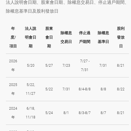
法人說明會日期、股東會日期、除權息交易日、停止過戶期間、
除權息基準日及股利發放日
年
法人說
股東
股利
除權息
停止過
除權息
度/
明會日
會日
發放
交易日
戶期間
基準日
項目
期
期
日
2026
7/27 -
5/20
5/27
7/23
7/31
8/21
年
7/31
2025
5/22,
5/22
7/31
8/4-8/8
8/8
8/22
年
11/27
2024
6/18,
5/24
8/1
8/3-8/7
8/7
8/21
年
11/18