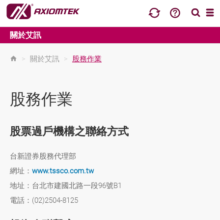
關於艾訊
>
關於艾訊
>
股務作業
股務作業
股票過戶機構之聯絡方式
台新證券股務代理部
網址：
www.tssco.com.tw
地址：台北市建國北路一段96號B1
電話：(02)2504-8125