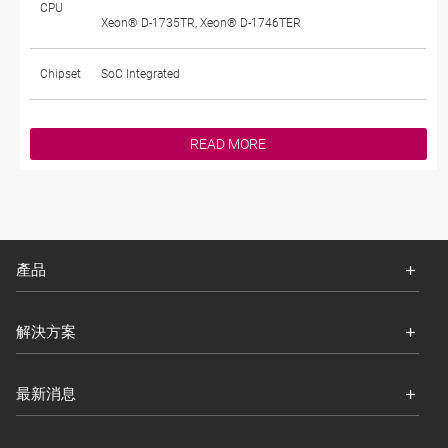
CPU
Xeon® D-1735TR, Xeon® D-1746TER
Chipset
SoC Integrated
READ MORE
產品
解決方案
最新消息