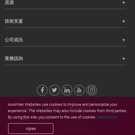
資源
技術支援
公司資訊
業務諮詢
Axiomtek Websites use cookies to improve and personalize your
意見回饋
網站導覽
隱私權政策
experience. The Websites may also include cookies from third parties.
By using this site, you consent to the use of cookies.
Learn more.
商標
Cookies
Agree
© 2026 艾訊股份有限公司