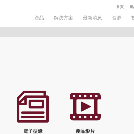
首頁
產
產品
解決方案
最新消息
資源
電子型錄
產品影片