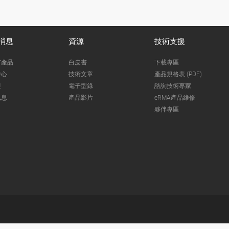
消息
資源
技術支援
市產品
白皮書
下載專區
中心
技術文章
產品規格表 (PDF)
報
電子型錄
諮詢技術專家
訊息
產品影片
eRMA產品維修
夥伴專區