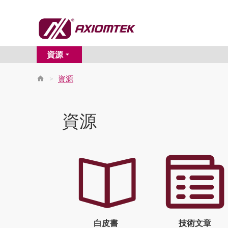
資源
>
資源
資源
白皮書
技術文章