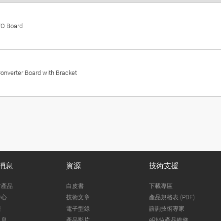
/O Board
onverter Board with Bracket
消息
資源
技術支援
市產品
白皮書
下載專區
中心
技術文章
產品規格表 (PDF)
報
電子型錄
諮詢技術專家
訊息
產品影片
eRMA產品維修