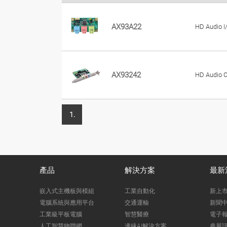
AX93A22
HD Audio I
AX93242
HD Audio C
1.
產品
解決方案
最新
嵌入式主機板與模組
工業自動化
新上
電腦系統與應用平台
交通運輸
新聞
工業級平板電腦
智慧醫療
電子
人工智慧物聯網
邊緣AI解決方案
參展