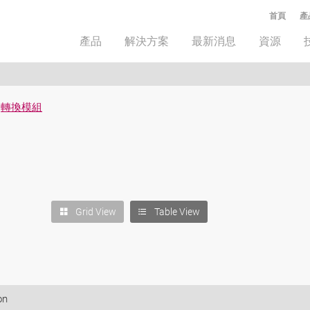
首頁
產
產品
解決方案
最新消息
資源
轉換模組
Grid View
Table View
on