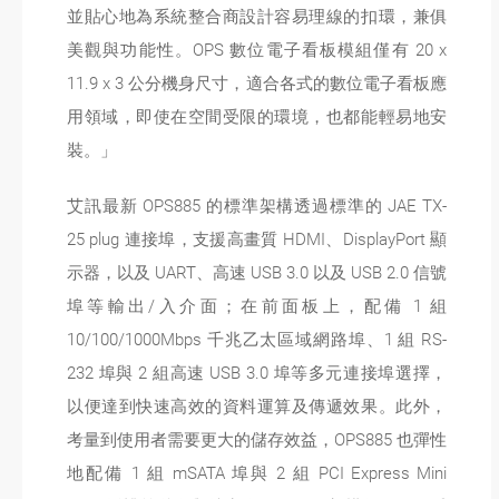
並貼心地為系統整合商設計容易理線的扣環，兼俱
美觀與功能性。OPS 數位電子看板模組僅有 20 x
11.9 x 3 公分機身尺寸，適合各式的數位電子看板應
用領域，即使在空間受限的環境，也都能輕易地安
裝。」
艾訊最新 OPS885 的標準架構透過標準的 JAE TX-
25 plug 連接埠，支援高畫質 HDMI、DisplayPort 顯
示器，以及 UART、高速 USB 3.0 以及 USB 2.0 信號
埠等輸出/入介面；在前面板上，配備 1 組
10/100/1000Mbps 千兆乙太區域網路埠、1 組 RS-
232 埠與 2 組高速 USB 3.0 埠等多元連接埠選擇，
以便達到快速高效的資料運算及傳遞效果。此外，
考量到使用者需要更大的儲存效益，OPS885 也彈性
地配備 1 組 mSATA 埠與 2 組 PCI Express Mini