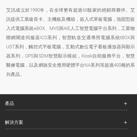
艾訊成立於1990年，在全球更有超過60餘家的經銷商夥伴。艾
訊提供工業級長卡、主機板及機箱，嵌入式單板電腦，強固型嵌
入式電腦系統eBOX、MVS與AIE人工智慧電腦平台系列，工業物
聯網閘道伺服器ICO系列，智慧軌道交通專用電腦系統tBOX與
UST系列，觸控式平板電腦，互動式數位電子看板播放器與顯示
器系列，OPS與SDM智慧顯示模組，Kiosk自助服務平台，智慧
醫療電腦，以及網路安全應用硬體平台NA系列等超過400種的系
列產品。
產品
解決方案