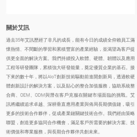
關於艾訊
過去35年艾訊歷經了非凡的成長，能有今日的成績全仰賴員工滿
懷熱情、不間斷的學習和累積豐富的產業經驗，並渴望為客戶提
供更全面的解決方案。我們持續投入軟體、硬體、韌體以及應用
工程等研發團隊，累積強大研發能量，奠定優質企業的基石。接
下來的數十年，將以AIoT創新技術驅動前進開創新局，透過軟硬
體創新設計的解決方案，以及貼心的整合加值服務，協助系統整
合商、OEM、ODM與潛在客戶克服在關鍵市場面臨的挑戰。艾
訊將繼續追求卓越、深耕垂直應用產業與佈局長期價值鏈，吸引
更多的技術合作夥伴，促成產業鏈關鍵技術合作。我們經由策略
聯盟，創造更多協同合作機會，滿足客戶所需要的解決方案、技
術價值和專業服務，與長期合作夥伴共創未來。