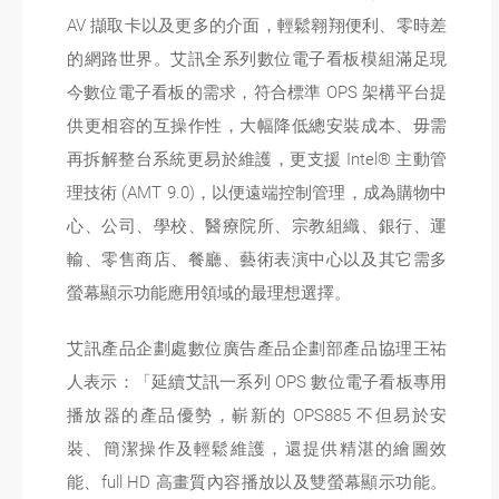
AV 擷取卡以及更多的介面，輕鬆翱翔便利、零時差
的網路世界。艾訊全系列數位電子看板模組滿足現
今數位電子看板的需求，符合標準 OPS 架構平台提
供更相容的互操作性，大幅降低總安裝成本、毋需
再拆解整台系統更易於維護，更支援 Intel® 主動管
理技術 (AMT 9.0)，以便遠端控制管理，成為購物中
心、公司、學校、醫療院所、宗教組織、銀行、運
輸、零售商店、餐廳、藝術表演中心以及其它需多
螢幕顯示功能應用領域的最理想選擇。
艾訊產品企劃處數位廣告產品企劃部產品協理王祐
人表示：「延續艾訊一系列 OPS 數位電子看板專用
播放器的產品優勢，嶄新的 OPS885 不但易於安
裝、簡潔操作及輕鬆維護，還提供精湛的繪圖效
能、full HD 高畫質內容播放以及雙螢幕顯示功能。