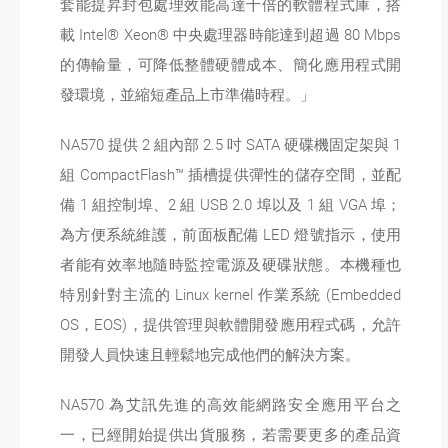
套能提昇封包處理效能高達十倍的軟體程式庫，搭
載 Intel® Xeon® 中央處理器時能達到超過 80 Mbps
的傳輸量，可降低整體硬體成本、簡化應用程式開
發環境，並縮短產品上市準備時程。」
NA570 提供 2 組內部 2.5 吋 SATA 硬碟機固定架與 1
組 CompactFlash™ 插槽提供彈性的儲存空間，並配
備 1 組控制埠、2 組 USB 2.0 埠以及 1 組 VGA 埠；
為方便系統維護，前面板配備 LED 燈號指示，使用
者能有效率地隨時監控電源及硬碟狀態。本機種也
特別針對主流的 Linux kernel 作業系統 (Embedded
OS，EOS)，提供管理與軟體開發應用程式碼，允許
開發人員快速且輕鬆地完成他們的解決方案。
NA570 為艾訊先進的高效能網路安全應用平台之
一，已經開始提供出貨服務，若需要更多的產品資