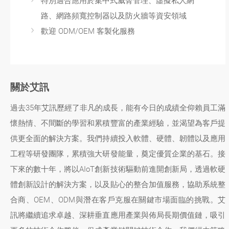
特別適合應用於集中式威脅管理、虛擬私人網
路、網路頻寬控制器以及防火牆等資安領域
歡迎 ODM/OEM 客製化服務
關於艾訊
過去35年艾訊歷經了非凡的成長，能有今日的成績全仰賴員工滿
懷熱情、不間斷的學習和累積豐富的產業經驗，並渴望為客戶提
供更全面的解決方案。我們持續投入軟體、硬體、韌體以及應用
工程等研發團隊，累積強大研發能量，奠定優質企業的基石。接
下來的數十年，將以AIoT創新技術驅動前進開創新局，透過軟硬
體創新設計的解決方案，以及貼心的整合加值服務，協助系統整
合商、OEM、ODM與潛在客戶克服在關鍵市場面臨的挑戰。艾
訊將繼續追求卓越、深耕垂直應用產業與佈局長期價值鏈，吸引