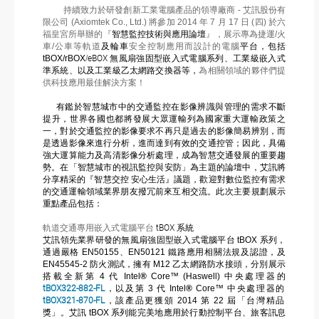
持續致力於研發創新工業電腦產品的領導廠商
-
艾訊股份有
限公司
(Axiomtek Co., Ltd.)
將參加
2014
年
7
月
17
日
(
四
)
於六
福皇宮所舉辦的『
智慧監控技術與應用論壇
』，展示專為捷運
/
火
車
/
公車等軌道
及輪車
安全控制應用而設計的電腦
平台，包括
tBOX/rBOX
/
eBOX
無風扇強固型嵌入式電腦系列、工業級嵌入式
準系統、以及工業級乙太網路交換器等，
為相關領域的夥伴們提
供科技應用最佳解決方案！
有鑑於智慧城市中的交通監控在影像辨識與管理的需求不斷
提升，世界各國也都將發展大眾運輸列為國家重大運輸政策之
一，對於交通監控的影像要求不再只是過去的影像簡易辨別，而
是透過影像來進行分析，進而達到有效的交通控管；因此，具備
強大運算能力及高清影像分析處理，成為智慧交通發展的重要趨
勢。在「智慧城市的視訊監控與安防」為主題的論壇中，艾訊將
分享精采的『智慧交控
安心生活』議題，歡迎對數位監控有需求
的交通運輸領域業界朋友撥冗前來互相交流。
此次
主要規劃展示
重點產品包括：
軌道交通專用嵌入式電腦平台
tBOX
系統
艾訊領先業界研發的無風扇強固型嵌入式電腦平台
tBOX
系列，
通過嚴格
EN50155
、
EN50121
鐵路應用相關法規及認證，及
EN45545-2
防火
測試
，擁有
M12
乙太網路防水接頭，分別展示
搭載全新第
4
代
Intel
®
Core™ (Haswell)
中央處理器的
tBOX322-882-FL
，以及第
3
代
Intel
®
Core™
中央處理器的
tBOX321-870-FL
，該產品更獲頒
2014
第
22
屆「台灣精品
獎」。艾訊
tBOX
系列能完美地應用於行動控制平台、旅客訊息