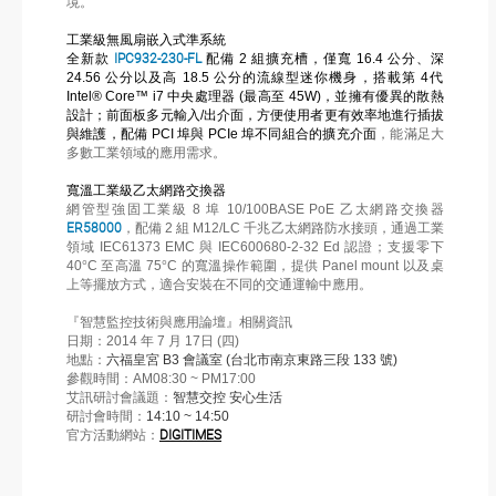
境。
工業級無風扇嵌入式準系統
全新款
IPC932-230-FL
配備
2
組擴充槽，僅寬
16.4
公分、深
24.56
公分以及高
18.5
公分的流線型迷你機身，搭載第
4
代
Intel® Core™ i7
中央處理器
(
最高至
45W)
，並擁有優異的散熱
設計；前面板多元輸入
/
出介面，方便使用者更有效率地進行插拔
與維護，配備
PCI
埠與
PCIe
埠不同組合的擴充介面
，能滿足大
多數工業領域的應用需求。
寬溫工業級乙太網路交換器
網管型強固工業級
8
埠
10/100BASE PoE
乙太網路交換器
ER58000
，配備
2
組
M12/LC
千兆乙太網路防水接頭，通過工業
領域
IEC61373 EMC
與
IEC600680-2-32 Ed
認證；支援零下
40
°
C
至高溫
75
°
C
的寬溫操作範圍，提供
Panel mount
以及桌
上等擺放方式，適合安裝在不同的交通運輸中應用。
『智慧監控技術與應用論壇』相關資訊
日期：
2014
年
7
月
17
日
(
四
)
地點：
六福皇宮
B3
會議室
(
台北市南京東路三段
133
號
)
參觀時間：
AM08:30 ~ PM17:00
艾訊研討會議題：
智慧交控
安心生活
研討會時間：
14:10 ~ 14:50
官方活動網站：
DIGITIMES