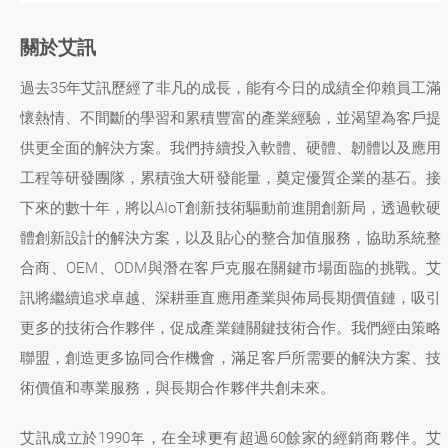
關於艾訊
過去35年艾訊歷經了非凡的成長，能有今日的成績全仰賴員工滿
懷熱情、不間斷的學習和累積豐富的產業經驗，並渴望為客戶提
供更全面的解決方案。我們持續投入軟體、硬體、韌體以及應用
工程等研發團隊，累積強大研發能量，奠定優質企業的基石。接
下來的數十年，將以AIoT創新技術驅動前進開創新局，透過軟硬
體創新設計的解決方案，以及貼心的整合加值服務，協助系統整
合商、OEM、ODM與潛在客戶克服在關鍵市場面臨的挑戰。艾
訊將繼續追求卓越、深耕垂直應用產業與佈局長期價值鏈，吸引
更多的技術合作夥伴，促成產業鏈關鍵技術合作。我們經由策略
聯盟，創造更多協同合作機會，滿足客戶所需要的解決方案、技
術價值和專業服務，與長期合作夥伴共創未來。
艾訊成立於1990年，在全球更有超過60餘家的經銷商夥伴。艾