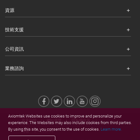
資源
技術支援
公司資訊
業務諮詢
Axiomtek Websites use cookies to improve and personalize your
意見回饋
網站導覽
隱私權政策
experience. The Websites may also include cookies from third parties.
By using this site, you consent to the use of cookies.
Learn more.
商標
Cookies