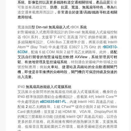
系統、影像監控以及更多鐵路軌道交通相關領域，產品品質
安全
可靠並有高穩定性、
防塵、抗震、寬溫、無風扇等特色，專為
軌
道交通車載應用而設計
，非常適合於捷運
/
高鐵
/
鐵路等軌道相關
應用領域
。
寬溫強固
型
Din-rail
無風扇嵌入式
rBOX
系統
針對嚴峻嵌入式應用環境設計的
Din-rail
無風扇嵌入式遠端控制
器
rBOX
系列，支援
零下
40
°C
至高溫
70°C
的操作範圍，擁有
多組隔離埠設計、
CAN Bus
工業標準介面，將展示搭載
Intel®
Atom™ (Bay Trail)
中央處理器
E3827 1.75 GHz
的
rBOX510-
6COM
，配備
6
組
COM
埠與
2
組千兆乙太網路埠。此外，
搭配
艾訊自行開發的智慧遠端監控軟體
AXView
，系統管理員可輕
鬆、有效地管理及監控遠端系統
，特別適合於嚴峻戶外領域之信
號控制應用；例如
火車站、捷運站及高鐵站的全自動通關閘門
機，即使是非常擁擠的尖峰時段，閘門機仍可保證持續及快速的
出入流量。
IP40
無風扇高效能嵌入式電腦系統
艾訊展示全新問市的無風扇低功耗嵌入式電腦系統，機身符合
IP40
標準強固防塵鋁合金機構設計，搭載第
4
代
Intel® Core™
中央處理器的
eBOX635-881-FL
，內建
Intel® H81
高速晶片組，
配備
2
組乙太網路埠、
1
組
CFast™
儲存介面與
2
組
PCIe Mini
Card
擴充插槽；並支援
2
組
HDMI
埠、
VGA
埠、
DisplayPort
埠
的獨立三螢幕顯示功能
(
須搭載
Intel® Q87
高速晶片組
)
，以符合
更多的影片規格。此系統擁有獨特的散熱解決方案，支援無風
扇、低噪音且寬溫範圍的工作環境，能承受嚴峻惡劣的應用環