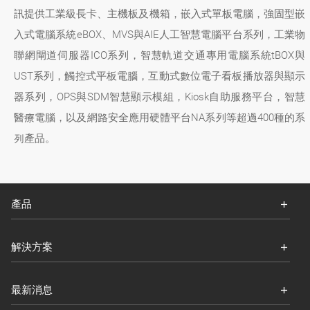
訊提供工業級長卡、主機板及機箱，嵌入式單板電腦，強固型嵌
入式電腦系統eBOX、MVS與AIE人工智慧電腦平台系列，工業物
聯網閘道伺服器ICO系列，智慧軌道交通專用電腦系統tBOX與
UST系列，觸控式平板電腦，互動式數位電子看板播放器與顯示
器系列，OPS與SDM智慧顯示模組，Kiosk自助服務平台，智慧
醫療電腦，以及網路安全應用硬體平台NA系列等超過400種的系
列產品。
產品
解決方案
最新消息