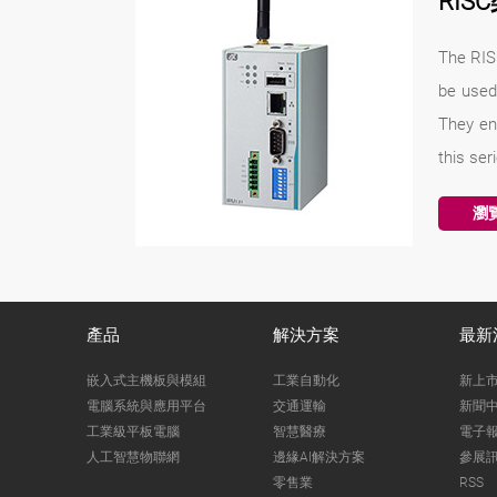
RI
The RIS
be used
They en
this ser
瀏
產品
解決方案
最新
嵌入式主機板與模組
工業自動化
新上
電腦系統與應用平台
交通運輸
新聞
工業級平板電腦
智慧醫療
電子
人工智慧物聯網
邊緣AI解決方案
參展
零售業
RSS