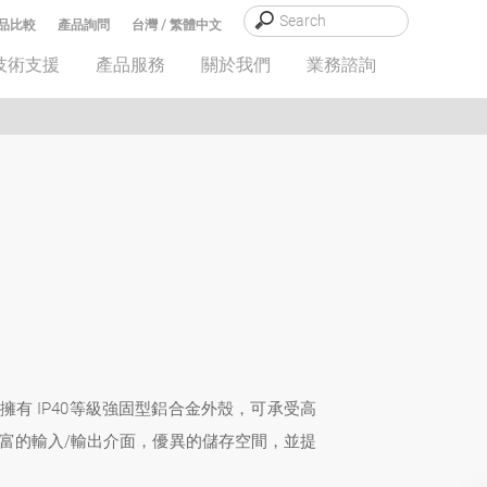
品比較
產品詢問
台灣 / 繁體中文
技術支援
產品服務
關於我們
業務諮詢
有 IP40等級強固型鋁合金外殼，可承受高
富的輸入/輸出介面，優異的儲存空間，並提