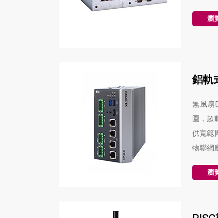
瀏
鋁軌
無風扇
圍，超
供寬範
物聯網
瀏