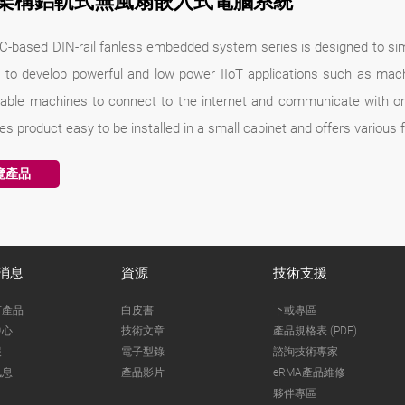
SC架構鋁軌式無風扇嵌入式電腦系統
C-based DIN-rail fanless embedded system series is designed to simp
 to develop powerful and low power IIoT applications such as mach
able machines to connect to the internet and communicate with one 
ies product easy to be installed in a small cabinet and offers various 
覽產品
消息
資源
技術支援
市產品
白皮書
下載專區
中心
技術文章
產品規格表 (PDF)
報
電子型錄
諮詢技術專家
訊息
產品影片
eRMA產品維修
夥伴專區