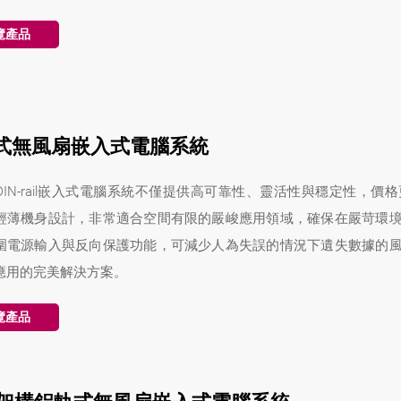
覽產品
式無風扇嵌入式電腦系統
DIN-rail嵌入式電腦系統不僅提供高可靠性、靈活性與穩定性，
輕薄機身設計，非常適合空間有限的嚴峻應用領域，確保在嚴苛環
圍電源輸入與反向保護功能，可減少人為失誤的情況下遺失數據的
應用的完美解決方案。
覽產品