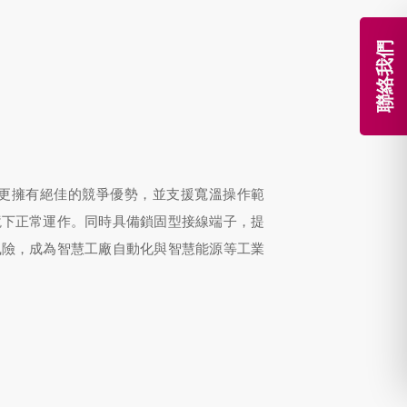
聯絡我們
價格更擁有絕佳的競爭優勢，並支援寬溫操作範
境下正常運作。同時具備鎖固型接線端子，提
風險，成為智慧工廠自動化與智慧能源等工業