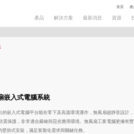
首頁
產
產品
解決方案
最新消息
資源
統
扇嵌入式電腦系統
出的嵌入式電腦平台能在零下及高溫環境運作，無風扇超靜音設計，擁
的防震保護，非常適合嚴峻與惡劣應用環境。無風扇工業電腦更擁有豐
的壁掛式安裝，滿足客製化需求與關鍵任務。