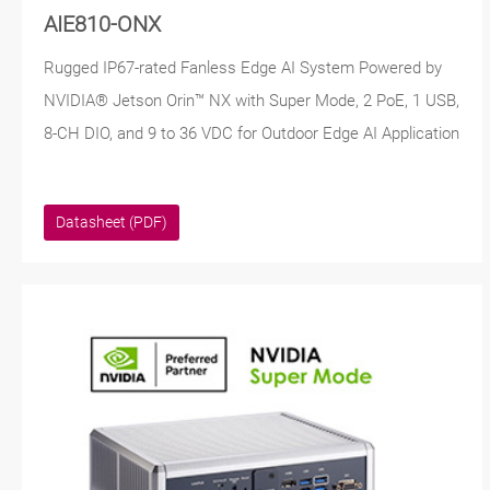
AIE810-ONX
Rugged IP67-rated Fanless Edge AI System Powered by
NVIDIA® Jetson Orin™ NX with Super Mode, 2 PoE, 1 USB,
8-CH DIO, and 9 to 36 VDC for Outdoor Edge AI Application
Datasheet (PDF)