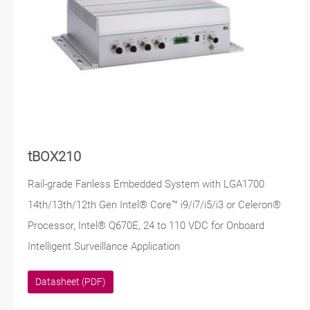
tBOX210
Rail-grade Fanless Embedded System with LGA1700
14th/13th/12th Gen Intel® Core™ i9/i7/i5/i3 or Celeron®
Processor, Intel® Q670E, 24 to 110 VDC for Onboard
Intelligent Surveillance Application
Datasheet (PDF)