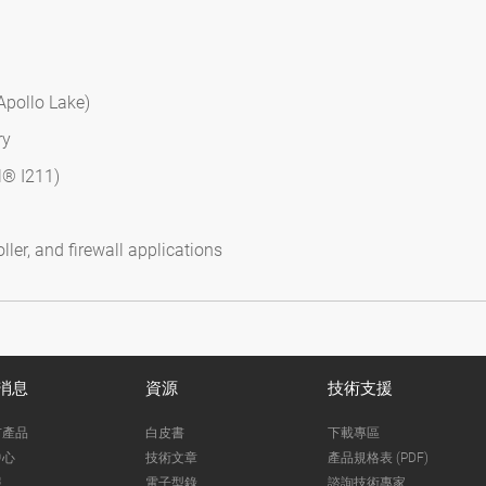
Apollo Lake)
ry
l® I211)
ler, and firewall applications
消息
資源
技術支援
市產品
白皮書
下載專區
中心
技術文章
產品規格表 (PDF)
報
電子型錄
諮詢技術專家