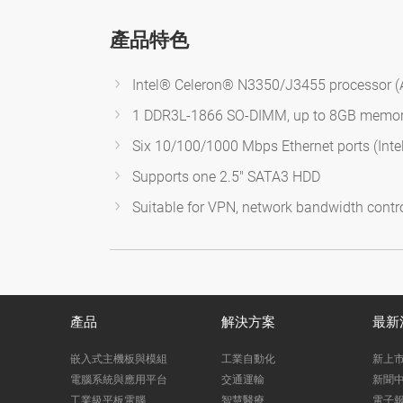
產品特色
Intel® Celeron® N3350/J3455 processor (
1 DDR3L-1866 SO-DIMM, up to 8GB memo
Six 10/100/1000 Mbps Ethernet ports (Inte
Supports one 2.5" SATA3 HDD
Suitable for VPN, network bandwidth control
產品
解決方案
最新
嵌入式主機板與模組
工業自動化
新上
電腦系統與應用平台
交通運輸
新聞
工業級平板電腦
智慧醫療
電子