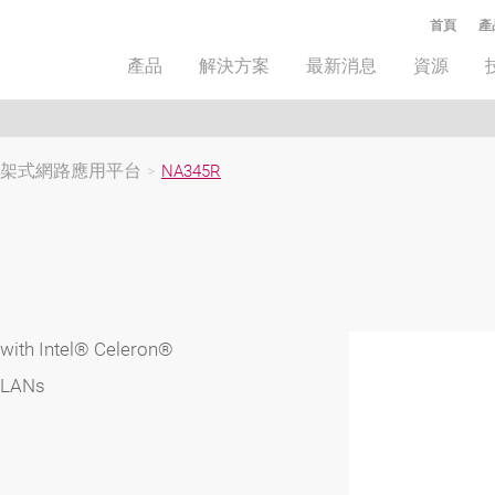
首頁
產
產品
解決方案
最新消息
資源
架式網路應用平台
>
NA345R
with Intel® Celeron®
 LANs