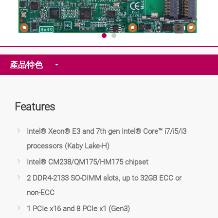
產品特色
Features
Intel® Xeon® E3 and 7th gen Intel® Core™ i7/i5/i3
processors (Kaby Lake-H)
Intel® CM238/QM175/HM175 chipset
2 DDR4-2133 SO-DIMM slots, up to 32GB ECC or
non-ECC
1 PCIe x16 and 8 PCIe x1 (Gen3)