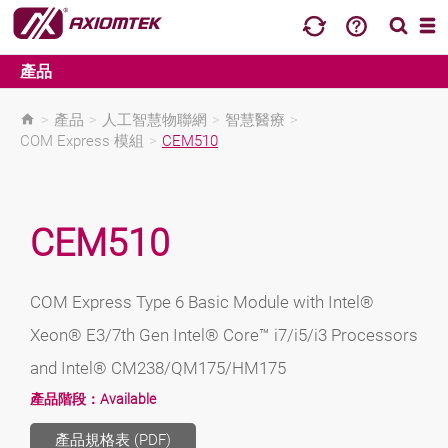
產品
>
產品
>
人工智慧物聯網
>
智慧醫療
>
COM Express 模組
>
CEM510
CEM510
COM Express Type 6 Basic Module with Intel®
Xeon® E3/7th Gen Intel® Core™ i7/i5/i3 Processors
and Intel® CM238/QM175/HM175
產品階段：
Available
產品規格表 (PDF)