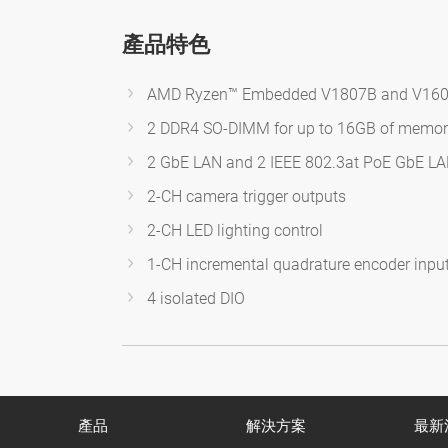
產品特色
AMD Ryzen™ Embedded V1807B and V16
2 DDR4 SO-DIMM for up to 16GB of memo
2 GbE LAN and 2 IEEE 802.3at PoE GbE L
2-CH camera trigger outputs
2-CH LED lighting control
1-CH incremental quadrature encoder inpu
4 isolated DIO
產品
解決方案
最新