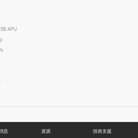
05B APU
ry
AN
t
消息
資源
技術支援