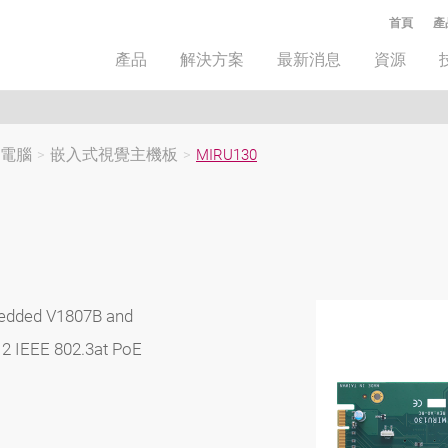
首頁
產
產品
解決方案
最新消息
資源
板電腦
>
嵌入式視覺主機板
>
MIRU130
edded V1807B and
 2 IEEE 802.3at PoE