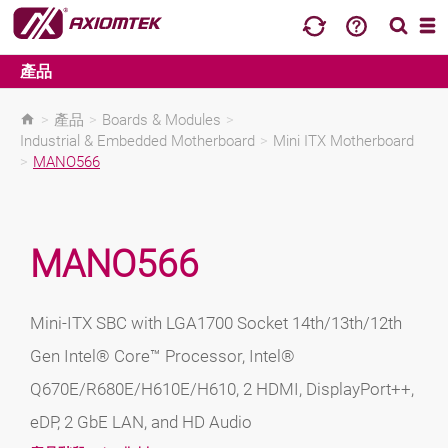
產品
>
產品
>
Boards & Modules
>
Industrial & Embedded Motherboard
>
Mini ITX Motherboard
>
MANO566
MANO566
Mini-ITX SBC with LGA1700 Socket 14th/13th/12th
Gen Intel® Core™ Processor, Intel®
Q670E/R680E/H610E/H610, 2 HDMI, DisplayPort++,
eDP, 2 GbE LAN, and HD Audio