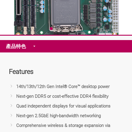
產品特色
Features
14th/13th/12th Gen Intel® Core™ desktop power
Next-gen DDR5 or cost-effective DDR4 flexibility
Quad independent displays for visual applications
Next-gen 2.5GbE high-bandwidth networking
Comprehensive wireless & storage expansion via