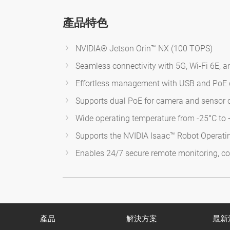
產品特色
NVIDIA® Jetson Orin™ NX (100 TOPS)
Seamless connectivity with 5G, Wi-Fi 6E, 
Effortless management with USB and PoE 
Supports dual PoE for camera and sensor c
Wide operating temperature from -25°C to
Supports the NVIDIA Isaac™ Robot Operati
Enables 24/7 secure remote monitoring, co
產品
解決方案
最新