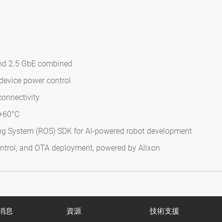
and 2.5 GbE combined
device power control
onnectivity
 +60°C
ng System (ROS) SDK for AI-powered robot development
ntrol, and OTA deployment, powered by Allxon
消息
資源
技術支援