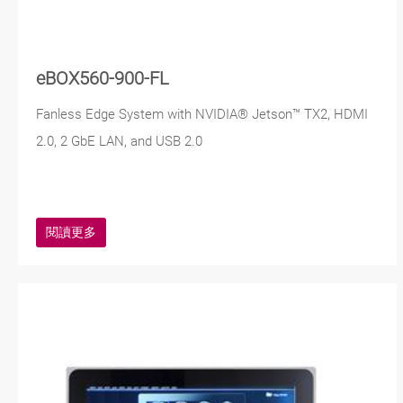
eBOX560-900-FL
Fanless Edge System with NVIDIA® Jetson™ TX2, HDMI
2.0, 2 GbE LAN, and USB 2.0
閱讀更多