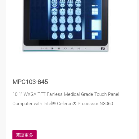
MPC103-845
10.1" WXGA TFT Fanless Medical Grade Touch Panel
Computer with Intel® Celeron® Processor N3060
閱讀更多