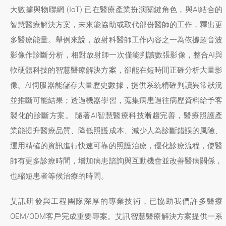
大數據與物聯網 (IoT) 已在醫療產業扮演關鍵角色，與AI結合的
智慧醫療解決方案，未來能協助或取代部份醫師的工作，釋出更
多醫療能量。舉例來說，放射科醫師工作內容之一為依據超音波
影像作診斷分析，相對放射師一次僅能判讀數張影像，整合AI與
軟硬體科技的智慧醫療解決方案，卻能在短時間正確分析大量影
像。AI伺服器能儲存大量歷史數據，提供系統精確判讀異常狀況
並推斷可能結果；透過機器學習，蒐集病患過往病歷資料給予客
製化的診斷方案。 隨著AI智慧醫療科技漸趨完善，醫療照護產
業能提升醫療品質、降低照護成本、減少人為診斷錯誤的風險、
運用精確的資訊進行快速可靠的照護治療，優化診療流程，使醫
師有更多診療時間，增加病患諮詢與互動機會並改善醫病關係，
也縮短患者等候治療的時間。
艾訊研發與工程團隊深厚的專業技術，已協助我們許多醫療
OEM/ODM客戶完成重要專案。艾訊智慧醫療解決方案提供一系