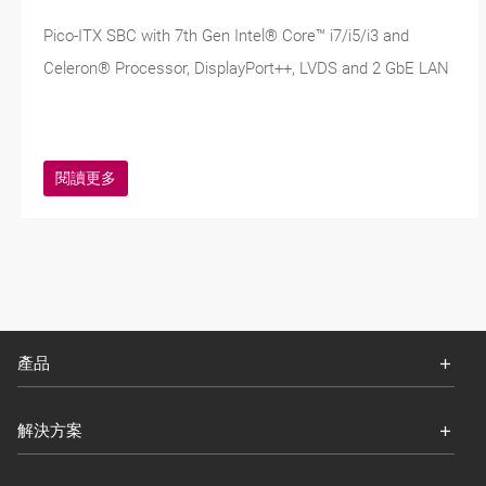
Pico-ITX SBC with 7th Gen Intel® Core™ i7/i5/i3 and
Celeron® Processor, DisplayPort++, LVDS and 2 GbE LAN
閱讀更多
產品
解決方案