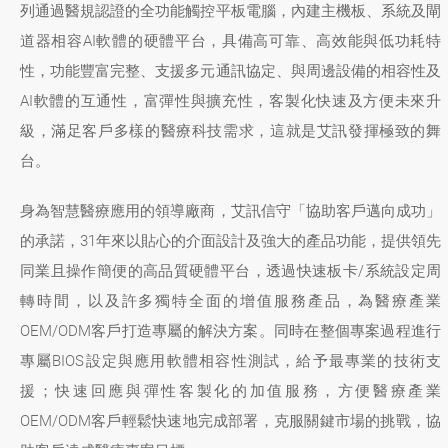
列通過醫規認證的全功能觸控平板電腦，內建主機板、系統及閘
道器相容AI軟體的硬體平台，具備高可靠、高效能與低功耗特
性，功能豐富完整、支援多元通訊協定、與周邊設備的相容性及
AI軟體的互通性，富彈性與擴充性，客製化快速及方便未來升
級，滿足客戶多樣的醫療科技需求，這就是艾訊發揮極致的舞
台。
身為智慧醫療應用的領導廠商，艾訊信守「協助客戶邁向成功」
的承諾，31年來以貼心的介面設計及強大的產品功能，提供領先
同業且操作簡便的高品質硬體平台，透過快速板卡/系統設定周
轉時間，以及許多獨特全面的增值服務產品，為醫療產業
OEM/ODM客戶打造專屬的解決方案。同時在整個專案過程進行
專屬BIOS設定與應用軟體相容性測試，給予最專業的技術支
援；快速回應與彈性客製化的加值服務，方便醫療產業
OEM/ODM客戶輕鬆快速地完成部署，克服關鍵市場的挑戰，協