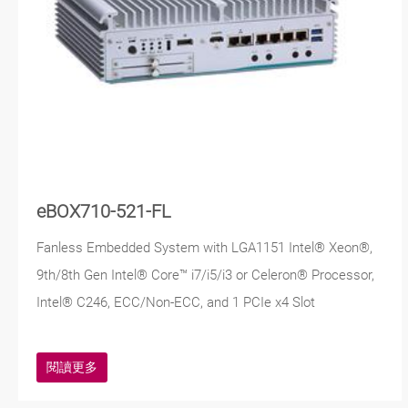
eBOX710-521-FL
Fanless Embedded System with LGA1151 Intel® Xeon®,
9th/8th Gen Intel® Core™ i7/i5/i3 or Celeron® Processor,
Intel® C246, ECC/Non-ECC, and 1 PCIe x4 Slot
閱讀更多