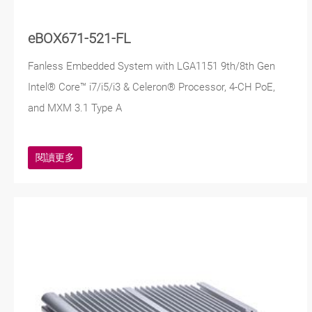
eBOX671-521-FL
Fanless Embedded System with LGA1151 9th/8th Gen
Intel® Core™ i7/i5/i3 & Celeron® Processor, 4-CH PoE,
and MXM 3.1 Type A
閱讀更多