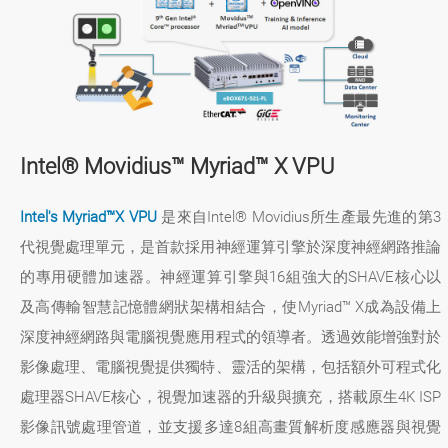
Intel® Movidius™ Myriad™ X VPU
Intel's Myriad™X VPU
是來自Intel® Movidius所生產最先進的第3
代視覺處理單元，是首款採用神經運算引擎於深度神經網路推論
的專用硬體加速器。神經運算引擎與16組強大的SHAVE核心以
及高傳輸智慧記憶體網狀架構相結合，使Myriad™ X成為設備上
深度神經網路與電腦視覺應用程式的領導者。透過效能增強對於
影像處理、電腦視覺提供獨特、靈活的架構，包括額外可程式化
處理器SHAVE核心，視覺加速器的升級與擴充，搭載原生4K ISP
影像訊號處理管道，並支援多達8組高畫質解析度感應器與視覺