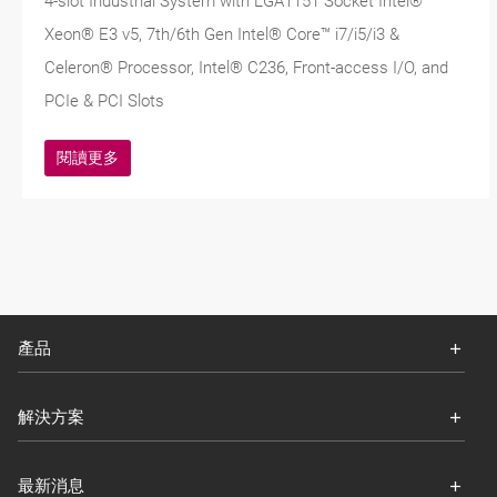
4-slot Industrial System with LGA1151 Socket Intel®
Xeon® E3 v5, 7th/6th Gen Intel® Core™ i7/i5/i3 &
Celeron® Processor, Intel® C236, Front-access I/O, and
PCIe & PCI Slots
閱讀更多
產品
解決方案
最新消息