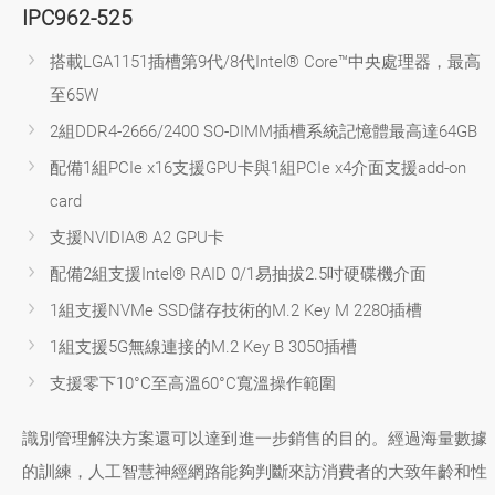
IPC962-525
搭載LGA1151插槽第9代/8代Intel® Core™中央處理器，最高
至65W
2組DDR4-2666/2400 SO-DIMM插槽系統記憶體最高達64GB
配備1組PCIe x16支援GPU卡與1組PCIe x4介面支援add-on
card
支援NVIDIA® A2 GPU卡
配備2組支援Intel® RAID 0/1易抽拔2.5吋硬碟機介面
1組支援NVMe SSD儲存技術的M.2 Key M 2280插槽
1組支援5G無線連接的M.2 Key B 3050插槽
支援零下10°C至高溫60°C寬溫操作範圍
識別管理解決方案還可以達到進一步銷售的目的。經過海量數據
的訓練，人工智慧神經網路能夠判斷來訪消費者的大致年齡和性