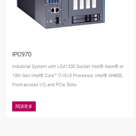
IPC970
Industrial System with LGA1200 Socket Intel® Xeon® or
10th Gen Intel® Core™ i7/i5/i3 Processor, Intel® W480E,
Front-access I/O, and PCIe Slots
閱讀更多