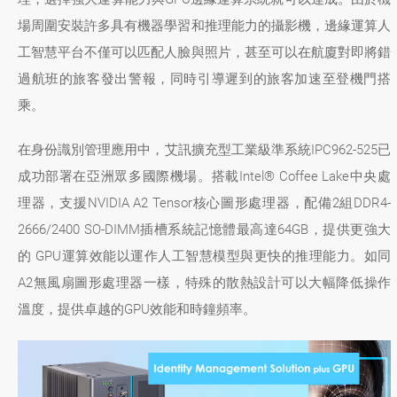
場周圍安裝許多具有機器學習和推理能力的攝影機，邊緣運算人
工智慧平台不僅可以匹配人臉與照片，甚至可以在航廈對即將錯
過航班的旅客發出警報，同時引導遲到的旅客加速至登機門搭
乘。
在身份識別管理應用中，艾訊擴充型工業級準系統IPC962-525已
成功部署在亞洲眾多國際機場。搭載Intel® Coffee Lake中央處
理器，支援NVIDIA A2 Tensor核心圖形處理器，配備2組DDR4-
2666/2400 SO-DIMM插槽系統記憶體最高達64GB，提供更強大
的 GPU運算效能以運作人工智慧模型與更快的推理能力。如同
A2無風扇圖形處理器一樣，特殊的散熱設計可以大幅降低操作
溫度，提供卓越的GPU效能和時鐘頻率。