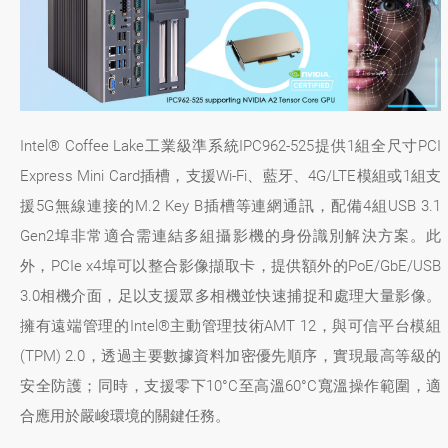
Intel® Coffee Lake工業級準系統IPC962-525提供1組全尺寸PCI
Express Mini Card插槽，支援Wi-Fi、藍牙、4G/LTE模組或1組支
援5G無線連接的M.2 Key B插槽等連網通訊，配備4組USB 3.1
Gen2埠非常適合需連結多組攝影機的身份識別解決方案。此
外，PCIe x4埠可以整合影像擷取卡，提供額外的PoE/GbE/USB
3.0相機介面，足以支援眾多相機並快速捕捉和處理大量影像。
擁有遠端管理的Intel®主動管理技術AMT 12，與可信平台模組
(TPM) 2.0，透過主要數據資料加密優先順序，實現最高等級的
安全防護；同時，支援零下10°C至高溫60°C寬溫操作範圍，適
合應用於嚴峻環境的關鍵任務。