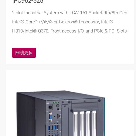
IPC962-525
2-slot Industrial System with LGA1151 Socket 9th/8th Gen
Intel® Core™ i7/i5/i3 or Celeron® Processor, Intel®
H310/Intel® Q370, Front-access I/O, and PCIe & PCI Slots
閱讀更多