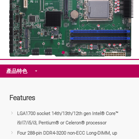
產品特色
Features
LGA1700 socket 14th/13th/12th gen Intel® Core™
i9/i7/i5/i3, Pentium® or Celeron® processor
Four 288-pin DDR4-3200 non-ECC Long-DIMM, up