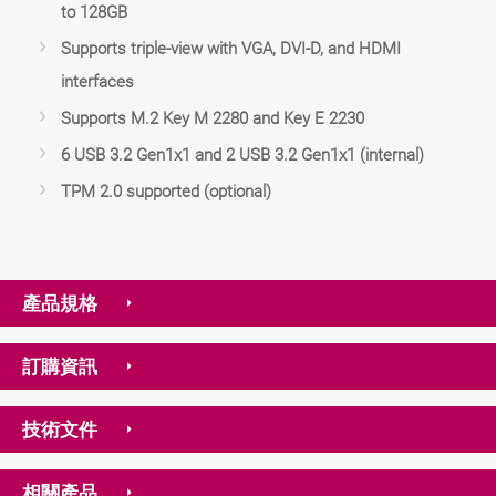
to 128GB
Supports triple-view with VGA, DVI-D, and HDMI
interfaces
Supports M.2 Key M 2280 and Key E 2230
6 USB 3.2 Gen1x1 and 2 USB 3.2 Gen1x1 (internal)
TPM 2.0 supported (optional)
產品規格
訂購資訊
技術文件
相關產品