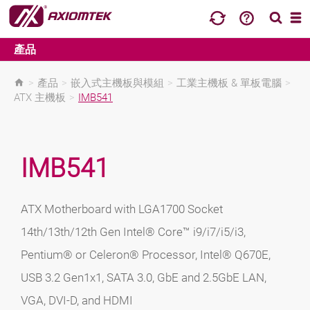
產品
>
產品
>
嵌入式主機板與模組
>
工業主機板 & 單板電腦
>
ATX 主機板
>
IMB541
IMB541
ATX Motherboard with LGA1700 Socket
14th/13th/12th Gen Intel® Core™ i9/i7/i5/i3,
Pentium® or Celeron® Processor, Intel® Q670E,
USB 3.2 Gen1x1, SATA 3.0, GbE and 2.5GbE LAN,
VGA, DVI-D, and HDMI