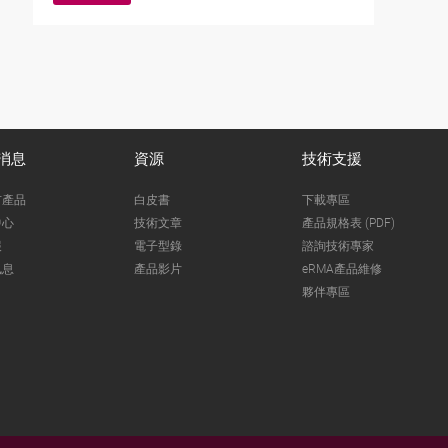
消息
資源
技術支援
市產品
白皮書
下載專區
中心
技術文章
產品規格表 (PDF)
報
電子型錄
諮詢技術專家
訊息
產品影片
eRMA產品維修
夥伴專區