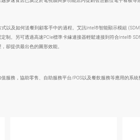
來越多速食店已廣泛於電視牆與多功能店內促銷智慧數位電子看板等
及如何送餐到顧客手中的過程。艾訊Intel®智能顯示模組 (SD
。另可透過高速PCIe標準卡緣連接器輕鬆連接到符合Intel® 
理，卻提供最出色的圖形效能。
值服務，協助零售、自助服務平台/POS以及餐飲服務等應用的系