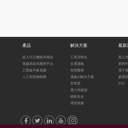
產品
解決方案
最新
嵌入式主機板與模組
工業自動化
新上
電腦系統與應用平台
交通運輸
新聞
工業級平板電腦
智慧醫療
電子
人工智慧物聯網
邊緣AI解決方案
參展
零售業
RSS
電力與能源
網路安全
博奕娛樂