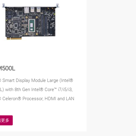
M500L
® Smart Display Module Large (Intel®
) with 8th Gen Intel® Core™ i7/i5/i3,
l® Celeron® Processor, HDMI and LAN
讀更多