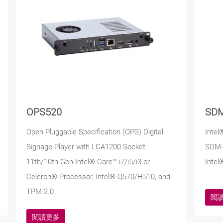
OPS520
SD
Open Pluggable Specification (OPS) Digital
Intel
Signage Player with LGA1200 Socket
SDM-L
11th/10th Gen Intel® Core™ i7/i5/i3 or
Inte
Celeron® Processor, Intel® Q570/H510, and
TPM 2.0
閱
閱讀更多