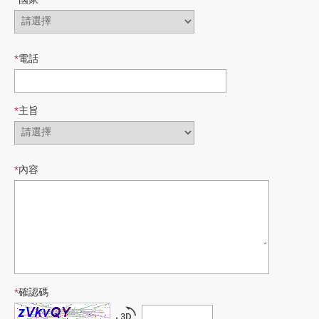
*
電話
*
主旨
*
內容
*
確認碼