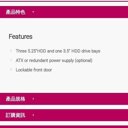
產品特色
Features
Three 5.25”HDD and one 3.5” HDD drive bays
ATX or redundant power supply (optional)
Lockable front door
產品規格
訂購資訊